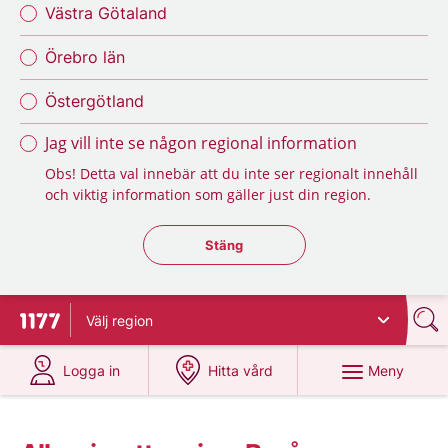
Västra Götaland
Örebro län
Östergötland
Jag vill inte se någon regional information
Obs! Detta val innebär att du inte ser regionalt innehåll
och viktig information som gäller just din region.
Stäng regionsväljaren
Stäng
Välj
region
Till startsidan för 1177
på 1177.se
på 1177.se
Meny
Logga in
Hitta vård