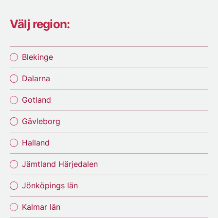
Välj region:
Blekinge
Dalarna
Gotland
Gävleborg
Halland
Jämtland Härjedalen
Jönköpings län
Kalmar län