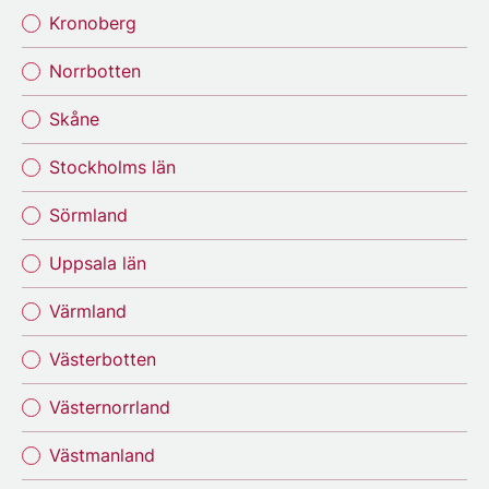
Kronoberg
Norrbotten
Skåne
Stockholms län
Sörmland
Uppsala län
Värmland
Västerbotten
Västernorrland
Västmanland