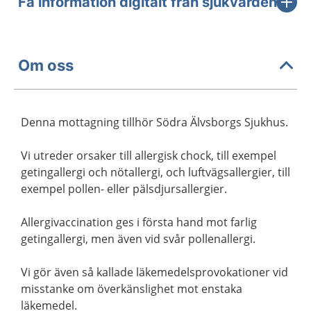
Få information digitalt från sjukvården
Om oss
Denna mottagning tillhör Södra Älvsborgs Sjukhus.
Vi utreder orsaker till allergisk chock, till exempel
getingallergi och nötallergi, och luftvägsallergier, till
exempel pollen- eller pälsdjursallergier.
Allergivaccination ges i första hand mot farlig
getingallergi, men även vid svår pollenallergi.
Vi gör även så kallade läkemedelsprovokationer vid
misstanke om överkänslighet mot enstaka
läkemedel.