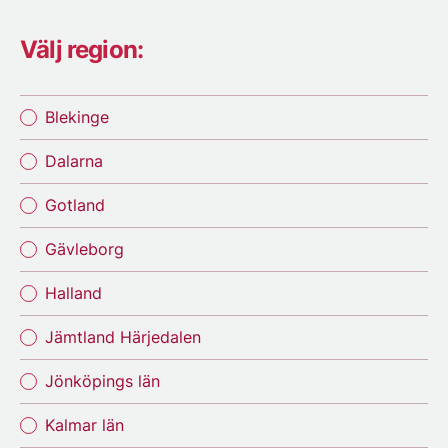
Välj region:
Blekinge
Dalarna
Gotland
Gävleborg
Halland
Jämtland Härjedalen
Jönköpings län
Kalmar län