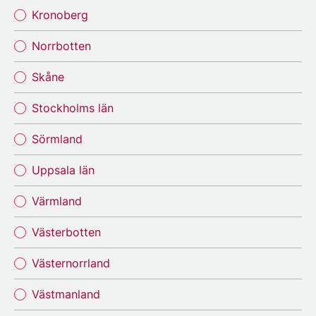
Kronoberg
Norrbotten
Skåne
Stockholms län
Sörmland
Uppsala län
Värmland
Västerbotten
Västernorrland
Västmanland