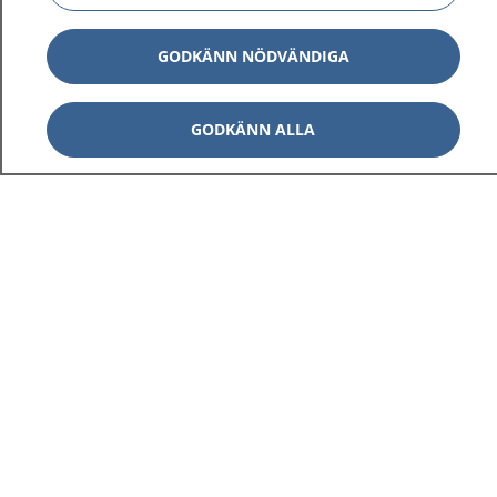
GODKÄNN NÖDVÄNDIGA
GODKÄNN ALLA
1177
–
tryggt om din hälsa och vård
På 1177.se får du råd om hälsa och information om
sjukdomar och vilka mottagningar du kan kontakta.
Logga in för att läsa din journal och göra dina
vårdärenden. Ring telefonnummer 1177 för