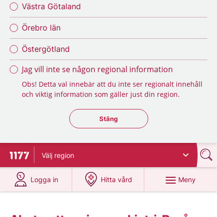
Västra Götaland
Örebro län
Östergötland
Jag vill inte se någon regional information
Obs! Detta val innebär att du inte ser regionalt innehåll
och viktig information som gäller just din region.
Stäng regionsväljaren
Stäng
Välj
region
Till startsidan för 1177
på 1177.se
på 1177.se
Meny
Logga in
Hitta vård