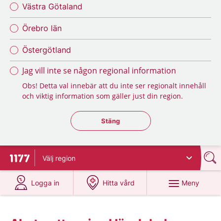
Västra Götaland
Örebro län
Östergötland
Jag vill inte se någon regional information
Obs! Detta val innebär att du inte ser regionalt innehåll
och viktig information som gäller just din region.
Stäng regionsväljaren
Stäng
Välj
region
Till startsidan för 1177
på 1177.se
på 1177.se
Meny
Logga in
Hitta vård