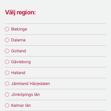
Välj region:
Blekinge
Dalarna
Gotland
Gävleborg
Halland
Jämtland Härjedalen
Jönköpings län
Kalmar län