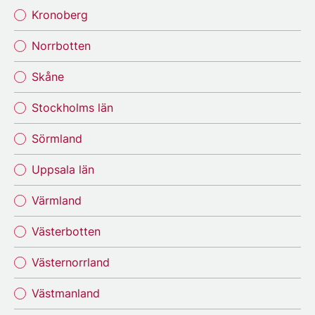
Kronoberg
Norrbotten
Skåne
Stockholms län
Sörmland
Uppsala län
Värmland
Västerbotten
Västernorrland
Västmanland