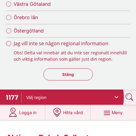
Västra Götaland
Örebro län
Östergötland
Jag vill inte se någon regional information
Obs! Detta val innebär att du inte ser regionalt innehåll
och viktig information som gäller just din region.
Stäng regionsväljaren
Stäng
Välj
region
Till startsidan för 1177
på 1177.se
på 1177.se
Meny
Logga in
Hitta vård