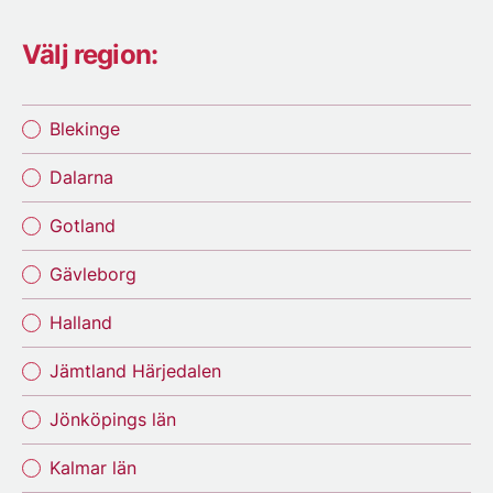
Välj region:
Blekinge
Dalarna
Gotland
Gävleborg
Halland
Jämtland Härjedalen
Jönköpings län
Kalmar län