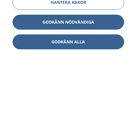
HANTERA KAKOR
GODKÄNN NÖDVÄNDIGA
GODKÄNN ALLA
1177
–
tryggt om din hälsa och vård