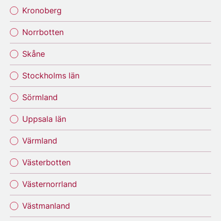
Kronoberg
Norrbotten
Skåne
Stockholms län
Sörmland
Uppsala län
Värmland
Västerbotten
Västernorrland
Västmanland