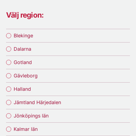
Välj region:
Blekinge
Dalarna
Gotland
Gävleborg
Halland
Jämtland Härjedalen
Jönköpings län
Kalmar län