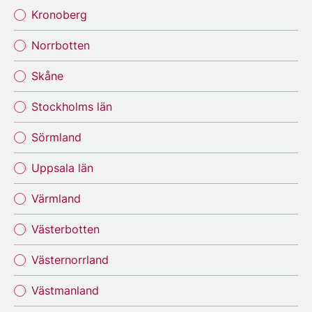
Kronoberg
Norrbotten
Skåne
Stockholms län
Sörmland
Uppsala län
Värmland
Västerbotten
Västernorrland
Västmanland