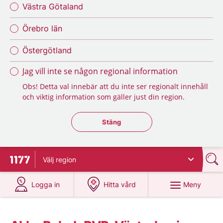
Västra Götaland
Örebro län
Östergötland
Jag vill inte se någon regional information
Obs! Detta val innebär att du inte ser regionalt innehåll
och viktig information som gäller just din region.
Stäng regionsväljaren
Stäng
Välj
region
Till startsidan för 1177
på 1177.se
på 1177.se
Meny
Logga in
Hitta vård