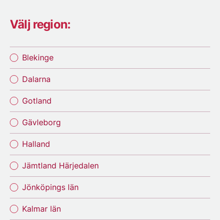
Välj region:
Blekinge
Dalarna
Gotland
Gävleborg
Halland
Jämtland Härjedalen
Jönköpings län
Kalmar län