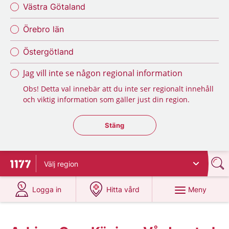
Västra Götaland
Örebro län
Östergötland
Jag vill inte se någon regional information
Obs! Detta val innebär att du inte ser regionalt innehåll
och viktig information som gäller just din region.
Stäng regionsväljaren
Stäng
Välj
region
Till startsidan för 1177
på 1177.se
på 1177.se
Meny
Logga in
Hitta vård