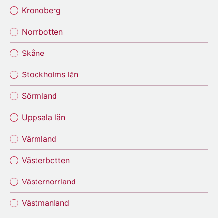
Kronoberg
Norrbotten
Skåne
Stockholms län
Sörmland
Uppsala län
Värmland
Västerbotten
Västernorrland
Västmanland