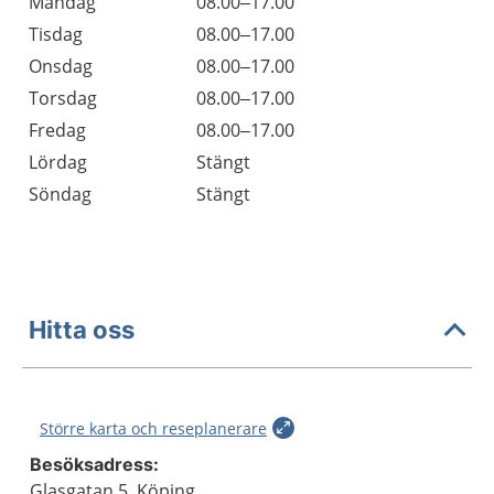
Öppettider
Kommentarer
Måndag
08.00–17.00
Dag
Tisdag
08.00–17.00
Onsdag
08.00–17.00
Torsdag
08.00–17.00
Fredag
08.00–17.00
Lördag
Stängt
Söndag
Stängt
Hitta oss
Större karta och reseplanerare
Besöksadress:
Glasgatan 5, Köping