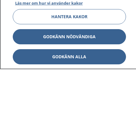
Läs mer om hur vi använder kakor
HANTERA KAKOR
GODKÄNN NÖDVÄNDIGA
GODKÄNN ALLA
1177
–
tryggt om din hälsa och vård
På 1177.se får du råd om hälsa och information om
sjukdomar och vilka mottagningar du kan kontakta.
Logga in för att läsa din journal och göra dina
vårdärenden. Ring telefonnummer 1177 för
sjukvårdsrådgivning dygnet runt.