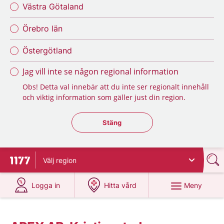
Västra Götaland
Örebro län
Östergötland
Jag vill inte se någon regional information
Obs! Detta val innebär att du inte ser regionalt innehåll
och viktig information som gäller just din region.
Stäng regionsväljaren
Stäng
Välj
region
Till startsidan för 1177
på 1177.se
på 1177.se
Meny
Logga in
Hitta vård