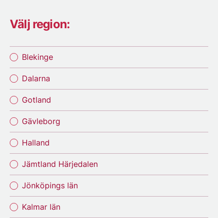
Välj region:
Blekinge
Dalarna
Gotland
Gävleborg
Halland
Jämtland Härjedalen
Jönköpings län
Kalmar län