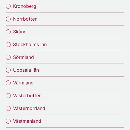
Kronoberg
Norrbotten
Skåne
Stockholms län
Sörmland
Uppsala län
Värmland
Västerbotten
Västernorrland
Västmanland