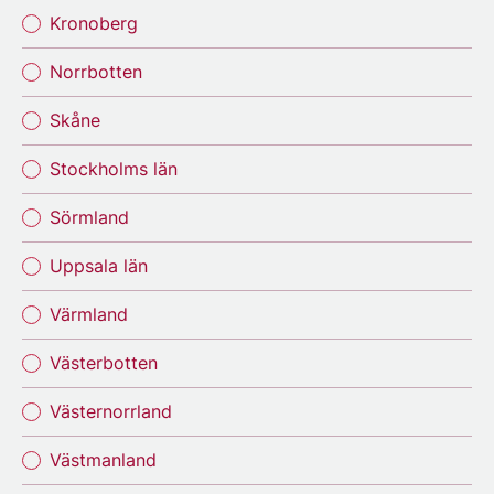
Kronoberg
Norrbotten
Skåne
Stockholms län
Sörmland
Uppsala län
Värmland
Västerbotten
Västernorrland
Västmanland