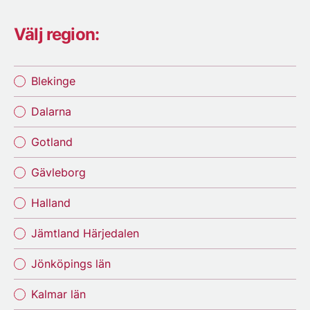
Välj region:
Blekinge
Dalarna
Gotland
Gävleborg
Halland
Jämtland Härjedalen
Jönköpings län
Kalmar län