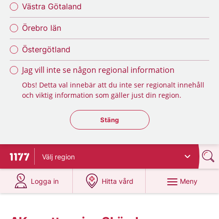
Västra Götaland
Örebro län
Östergötland
Jag vill inte se någon regional information
Obs! Detta val innebär att du inte ser regionalt innehåll
och viktig information som gäller just din region.
Stäng regionsväljaren
Stäng
Välj
region
Till startsidan för 1177
på 1177.se
på 1177.se
Meny
Logga in
Hitta vård