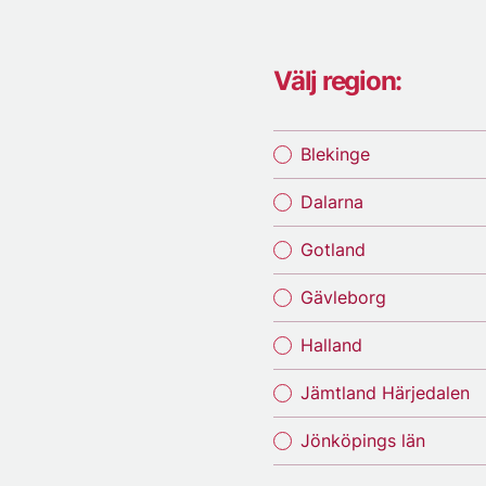
Välj region:
Blekinge
Dalarna
Gotland
Gävleborg
Halland
Jämtland Härjedalen
Jönköpings län