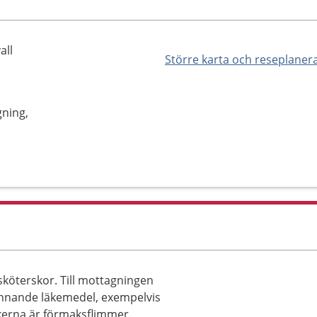
all
Större karta och reseplaner
gning,
sköterskor. Till mottagningen
nnande läkemedel, exempelvis
kerna är förmaksflimmer,