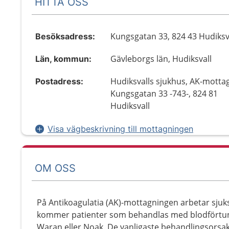
HITTA OSS
Kungsgatan 33, 824 43 Hudiksv
Besöksadress:
Gävleborgs län, Hudiksvall
Län, kommun:
Hudiksvalls sjukhus, AK-motta
Postadress:
Kungsgatan 33 -743-, 824 81
Hudiksvall
Visa vägbeskrivning till mottagningen
OM OSS
På Antikoagulatia (AK)-mottagningen arbetar sjuk
kommer patienter som behandlas med blodförtu
Waran eller Noak. De vanligaste behandlingsorsa