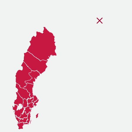
Stäng regionsvälj