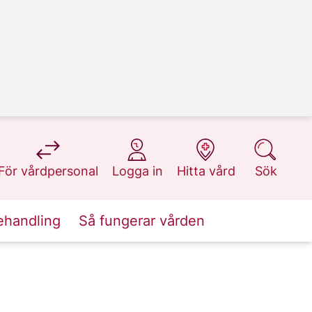
på 1177.se
på 1177.se
på 1177.se
på 1177.se
För vårdpersonal
Logga in
Hitta vård
Sök
ehandling
Så fungerar vården