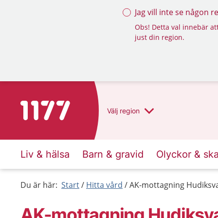
Jag vill inte se någon 
Obs! Detta val innebär att
just din region.
Till startsidan för 1177
Välj
region
Liv & hälsa
Barn & gravid
Olyckor & sk
Du är här:
Start
Hitta vård
AK-mottagning Hudiksva
AK-mottagning Hudiksva