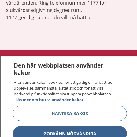
vårdärenden. Ring telefonnummer 1177 för
sjukvårdsrådgivning dygnet runt.
1177 ger dig råd när du vill må bättre.
Visa inn
1177 på flera språk
Den här webbplatsen använder
kakor
Visa inn
Om 1177
Vi använder kakor, cookies, för att ge dig en förbättrad
upplevelse, sammanställa statistik och för att viss
Visa inn
Kontakt
nödvändig funktionalitet ska fungera på webbplatsen.
Läs mer om hur vi använder kakor
Behandling av personuppgifter
HANTERA KAKOR
Hantering av kakor
GODKÄNN NÖDVÄNDIGA