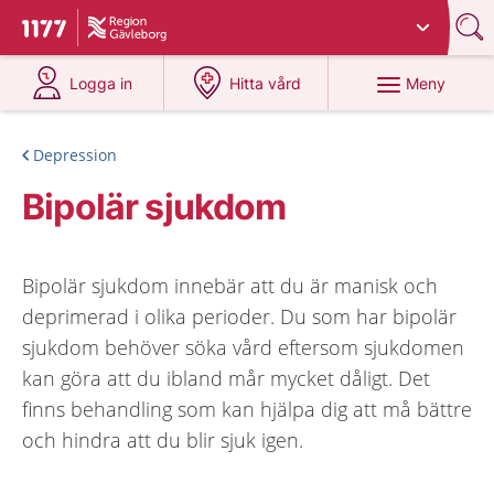
Du har valt region
Gävleborg
.
Till startsidan för 1177
på 1177.se
på 1177.se
Meny
Logga in
Hitta vård
Depression
Bipolär sjukdom
Bipolär sjukdom innebär att du är manisk och
deprimerad i olika perioder. Du som har bipolär
sjukdom behöver söka vård eftersom sjukdomen
kan göra att du ibland mår mycket dåligt. Det
finns behandling som kan hjälpa dig att må bättre
och hindra att du blir sjuk igen.