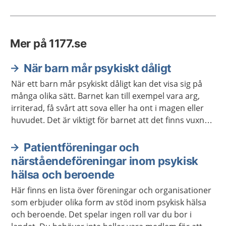
Mer på 1177.se
När barn mår psykiskt dåligt
När ett barn mår psykiskt dåligt kan det visa sig på
många olika sätt. Barnet kan till exempel vara arg,
irriterad, få svårt att sova eller ha ont i magen eller
huvudet. Det är viktigt för barnet att det finns vuxna
som lyssnar och ger stöd. Ibland behövs också stöd
och hjälp från sjukvården eller kommunen.
Patientföreningar och
närståendeföreningar inom psykisk
hälsa och beroende
Här finns en lista över föreningar och organisationer
som erbjuder olika form av stöd inom psykisk hälsa
och beroende. Det spelar ingen roll var du bor i