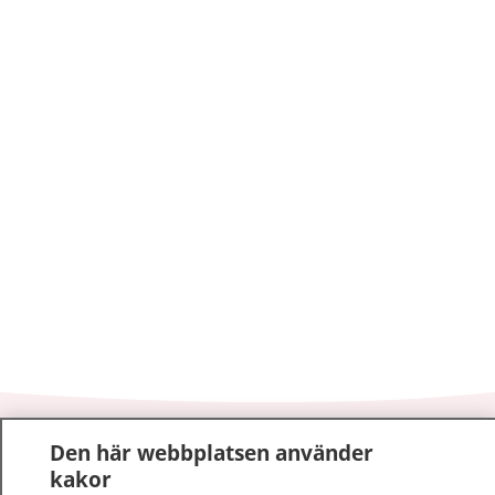
1177
–
tryggt om din hälsa och vård
Den här webbplatsen använder
kakor