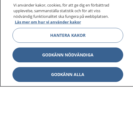
På 1177.se får du råd om hälsa och information om
Vi använder kakor, cookies, för att ge dig en förbättrad
sjukdomar och vilka mottagningar du kan kontakta.
upplevelse, sammanställa statistik och för att viss
Logga in för att läsa din journal och göra dina
nödvändig funktionalitet ska fungera på webbplatsen.
Läs mer om hur vi använder kakor
vårdärenden. Ring telefonnummer 1177 för
sjukvårdsrådgivning dygnet runt.
HANTERA KAKOR
1177 ger dig råd när du vill må bättre.
GODKÄNN NÖDVÄNDIGA
GODKÄNN ALLA
Visa inn
1177 på flera språk
Visa inn
Om 1177
Visa inn
Kontakt
Behandling av personuppgifter