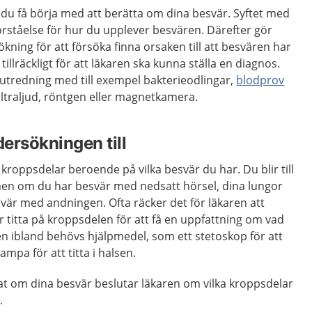
 du få börja med att berätta om dina besvär. Syftet med
förståelse för hur du upplever besvären. Därefter gör
ning för att försöka finna orsaken till att besvären har
illräckligt för att läkaren ska kunna ställa en diagnos.
 utredning med till exempel bakterieodlingar,
blodprov
ultraljud, röntgen eller magnetkamera.
ersökningen till
kroppsdelar beroende på vilka besvär du har. Du blir till
en om du har besvär med nedsatt hörsel, dina lungor
är med andningen. Ofta räcker det för läkaren att
titta på kroppsdelen för att få en uppfattning om vad
n ibland behövs hjälpmedel, som ett stetoskop för att
lampa för att titta i halsen.
at om dina besvär beslutar läkaren om vilka kroppsdelar
.