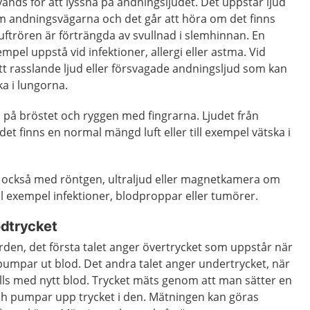
vänds för att lyssna på andningsljudet. Det uppstår ljud
m andningsvägarna och det går att höra om det finns
luftrören är förträngda av svullnad i slemhinnan. En
empel uppstå vid infektioner, allergi eller astma. Vid
tt rasslande ljud eller försvagade andningsljud som kan
ka i lungorna.
 på bröstet och ryggen med fingrarna. Ljudet från
et finns en normal mängd luft eller till exempel vätska i
 också med röntgen, ultraljud eller magnetkamera om
ll exempel infektioner, blodproppar eller tumörer.
odtrycket
rden, det första talet anger övertrycket som uppstår när
 pumpar ut blod. Det andra talet anger undertrycket, när
ylls med nytt blod. Trycket mäts genom att man sätter en
h pumpar upp trycket i den. Mätningen kan göras