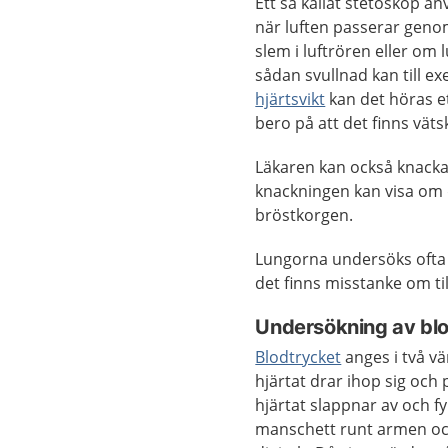
Ett så kallat stetoskop an
när luften passerar geno
slem i luftrören eller om 
sådan svullnad kan till ex
hjärtsvikt
kan det höras e
bero på att det finns väts
Läkaren kan också knacka
knackningen kan visa om d
bröstkorgen.
Lungorna undersöks ofta
det finns misstanke om ti
Undersökning av bl
Blodtrycket
anges i två vä
hjärtat drar ihop sig och
hjärtat slappnar av och f
manschett runt armen oc