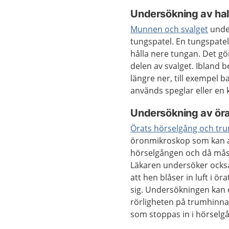
Undersökning av ha
Munnen och svalget
under
tungspatel. En tungspatel
hålla nere tungan. Det gö
delen av svalget. Ibland 
längre ner, till exempel 
används speglar eller en 
Undersökning av ör
Örats hörselgång och tr
öronmikroskop som kan an
hörselgången och då måst
Läkaren undersöker ocks
att hen blåser in luft i 
sig. Undersökningen kan
rörligheten på trumhinnan
som stoppas in i hörselg