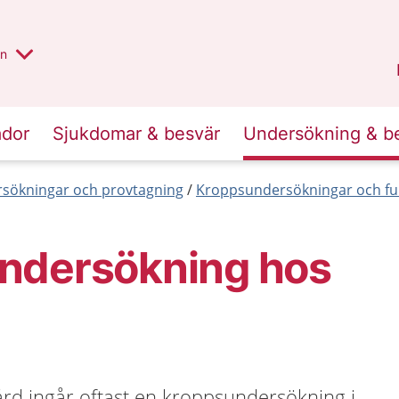
alt region
nnan
on
Gävleborg
.
ador
Sjukdomar & besvär
Undersökning & b
sökningar och provtagning
Kroppsundersökningar och fu
ndersökning hos
ård ingår oftast en kroppsundersökning i