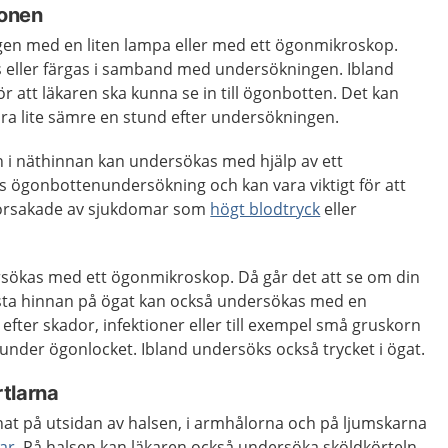
onen
en med en liten lampa eller med ett ögonmikroskop.
 eller färgas i samband med undersökningen. Ibland
r att läkaren ska kunna se in till ögonbotten. Det kan
ara lite sämre en stund efter undersökningen.
 i näthinnan kan undersökas med hjälp av ett
s ögonbottenundersökning och kan vara viktigt för att
r orsakade av sjukdomar som
högt blodtryck
eller
rsökas med ett ögonmikroskop. Då går det att se om din
ersta hinnan på ögat kan också undersökas med en
a efter skador, infektioner eller till exempel små gruskorn
 under ögonlocket. Ibland undersöks också trycket i ögat.
tlarna
at på utsidan av halsen, i armhålorna och på ljumskarna
lar
. På halsen kan läkaren också undersöka sköldkörteln