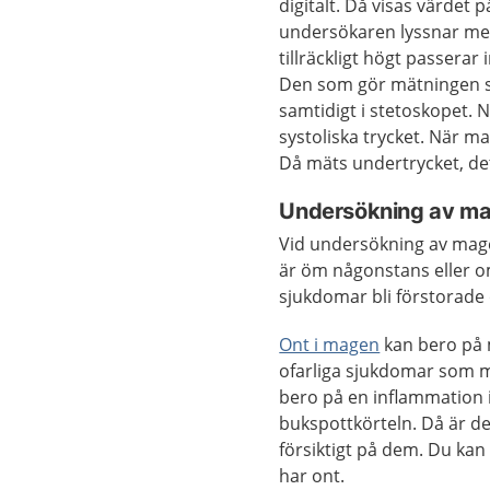
digitalt. Då visas värdet
undersökaren lyssnar med 
tillräckligt högt passera
Den som gör mätningen sl
samtidigt i stetoskopet. N
systoliska trycket. När ma
Då mäts undertrycket, det
Undersökning av m
Vid undersökning av mage
är öm någonstans eller om
sjukdomar bli förstorade 
Ont i magen
kan bero på 
ofarliga sjukdomar som m
bero på en inflammation i
bukspottkörteln. Då är d
försiktigt på dem. Du ka
har ont.