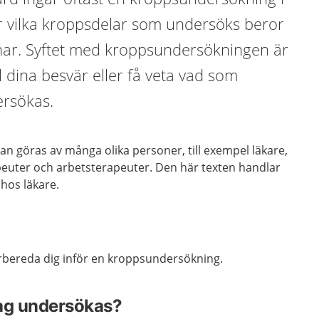
er vilka kroppsdelar som undersöks beror
 har. Syftet med kroppsundersökningen är
ll dina besvär eller få veta vad som
ersökas.
n göras av många olika personer, till exempel läkare,
apeuter och arbetsterapeuter. Den här texten handlar
hos läkare.
örbereda dig inför en kroppsundersökning.
jag undersökas?