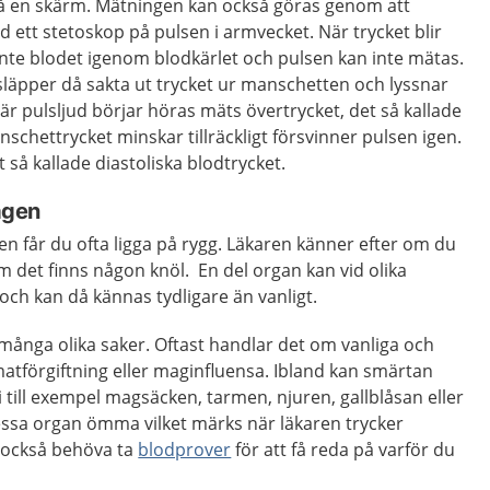
 på en skärm. Mätningen kan också göras genom att
ett stetoskop på pulsen i armvecket. När trycket blir
r inte blodet igenom blodkärlet och pulsen kan inte mätas.
äpper då sakta ut trycket ur manschetten och lyssnar
är pulsljud börjar höras mäts övertrycket, det så kallade
nschettrycket minskar tillräckligt försvinner pulsen igen.
 så kallade diastoliska blodtrycket.
agen
n får du ofta ligga på rygg. Läkaren känner efter om du
 det finns någon knöl. En del organ kan vid olika
och kan då kännas tydligare än vanligt.
många olika saker. Oftast handlar det om vanliga och
atförgiftning eller maginfluensa. Ibland kan smärtan
 till exempel magsäcken, tarmen, njuren, gallblåsan eller
essa organ ömma vilket märks när läkaren trycker
n också behöva ta
blodprover
för att få reda på varför du