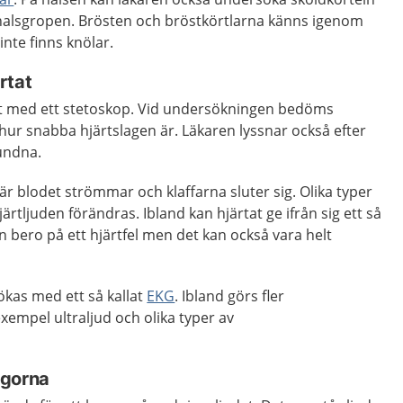
 halsgropen. Brösten och bröstkörtlarna känns igenom
 inte finns knölar.
rtat
at med ett stetoskop. Vid undersökningen bedöms
 hur snabba hjärtslagen är. Läkaren lyssnar också efter
undna.
 när blodet strömmar och klaffarna sluter sig. Olika typer
hjärtljuden förändras. Ibland kan hjärtat ge ifrån sig ett så
kan bero på ett hjärtfel men det kan också vara helt
ökas med ett så kallat
EKG
. Ibland görs fler
xempel ultraljud och olika typer av
ngorna