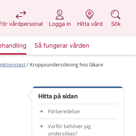
på 1177.se
på 1177.se
på 1177.se
på 1177.se
För vårdpersonal
Logga in
Hitta vård
Sök
ehandling
Så fungerar vården
nktionstest
Kroppsundersökning hos läkare
Hitta på sidan
Förberedelser
Varför behöver jag
undersökas?