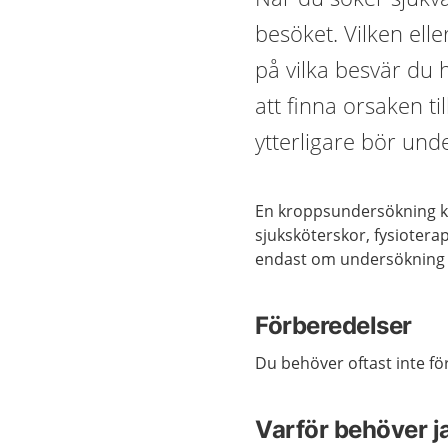
besöket. Vilken ell
på vilka besvär du
att finna orsaken ti
ytterligare bör und
En kroppsundersökning ka
sjuksköterskor, fysioter
endast om undersökning 
Förberedelser
Du behöver oftast inte f
Varför behöver 