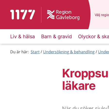
Till startsidan för 1177
Du har v
Välj
en a
regi
Liv & hälsa
Barn & gravid
Olyckor & sk
Du är här:
Start
Undersökning & behandling
Under
Kroppsu
läkare
När du söker sjukv