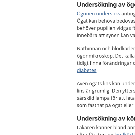
Undersökning av ög
Ögonen undersöks
anting
Ögat kan behöva bedövas
behöver pupillen vidgas fö
innebära att synen kan v
Näthinnan och blodkärlen
ögonmikroskop. Det kalla
tidigt finna förändringa
diabetes
.
Även ögats lins kan unde
lins är grumlig. Den ytt
särskild lampa för att let
som fastnat på ögat eller
Undersökning av kör
Läkaren känner bland ann
efter förstorade
lymfkört