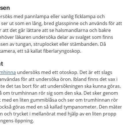
lsen
söks med pannlampa eller vanlig ficklampa och
 ser ut som en lång, bred glasspinne och används för att
r att det går lättare att se halsmandlarna och bakre
behöver läkaren undersöka delar av svalget som finns
basen av tungan, struplocket eller stämbanden. Då
kamera, ett så kallat fiberlaryngoskop.
at
umhinna
undersöks med ett otoskop. Det är ett slags
vändas för att undersöka öron. Ibland finns det vax i
e det tas bort för att undersökningen ska kunna göras.
å om trumhinnan rör sig som den ska. Det sker genom
örat med en liten gummiblåsa och ser om trumhinnan rör
 också göras med en så kallad tympanometer. Den mäter
 och trycket i mellanörat med hjälp av en liten propp
ångens öppning.