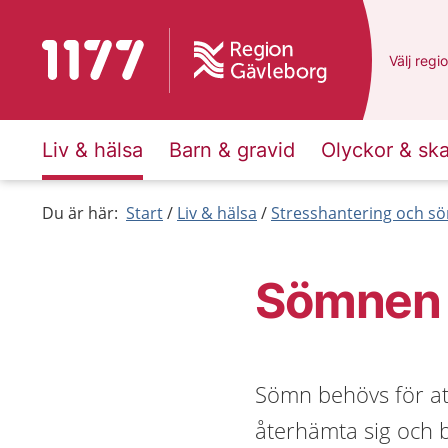
Till startsidan för 1177
Du har v
Välj
en a
regi
Liv & hälsa
Barn & gravid
Olyckor & sk
Du är här:
Start
Liv & hälsa
Stresshantering och s
Sömnen ä
Sömn behövs för att
återhämta sig och b