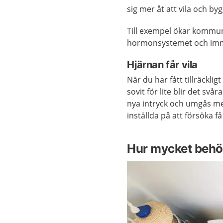
sig mer åt att vila och by
Till exempel ökar kommun
hormonsystemet och im
Hjärnan får vila
När du har fått tillräckli
sovit för lite blir det svå
nya intryck och umgås m
inställda på att försöka 
Hur mycket behö