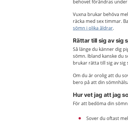
behovet förändras under 
Vuxna brukar behöva mell
räcka med sex timmar. 
sömn i olika åldrar
.
Rättar till sig av sig 
Så länge du känner dig pig
sömn. Ibland kanske du sov
brukar rätta till sig av si
Om du är orolig att du so
bero på att din sömnhäls
Hur vet jag att jag so
För att bedöma din sömnhä
Sover du oftast mel