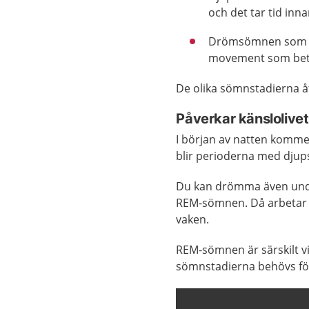
och det tar tid inn
Drömsömnen som äv
movement som bety
De olika sömnstadierna 
Påverkar känslolivet
I början av natten komme
blir perioderna med dju
Du kan drömma även unde
REM-sömnen. Då arbetar h
vaken.
REM-sömnen är särskilt vi
sömnstadierna behövs för