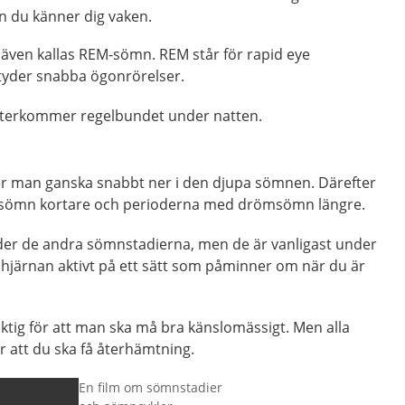
an du känner dig vaken.
en kallas REM-sömn. REM står för rapid eye
der snabba ögonrörelser.
återkommer regelbundet under natten.
r man ganska snabbt ner i den djupa sömnen. Därefter
psömn kortare och perioderna med drömsömn längre.
r de andra sömnstadierna, men de är vanligast under
järnan aktivt på ett sätt som påminner om när du är
ktig för att man ska må bra känslomässigt. Men alla
 att du ska få återhämtning.
En film om sömnstadier