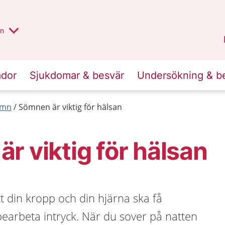
alt region
nnan
on
Gävleborg
.
ador
Sjukdomar & besvär
Undersökning & b
ömn
Sömnen är viktig för hälsan
r viktig för hälsan
 din kropp och din hjärna ska få
earbeta intryck. När du sover på natten