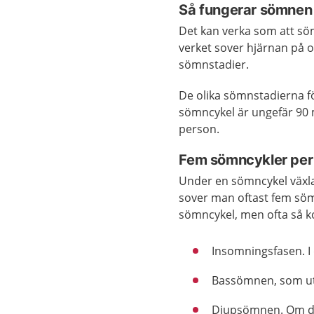
Så fungerar sömnen
Det kan verka som att sö
verket sover hjärnan på ol
sömnstadier.
De olika sömnstadierna fö
sömncykel är ungefär 90 m
person.
Fem sömncykler per
Under en sömncykel växl
sover man oftast fem sömn
sömncykel, men ofta så k
Insomningsfasen. I 
Bassömnen, som ut
Djupsömnen. Om du 