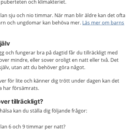
puberteten och klimakteriet.
an sju och nio timmar. När man blir äldre kan det ofta
Barn och ungdomar kan behöva mer.
Läs mer om barns
själv
g och fungerar bra på dagtid får du tillräckligt med
er mindre, eller sover oroligt en natt eller två. Det
g själv, utan att du behöver göra något.
ver för lite och känner dig trött under dagen kan det
a har försämrats.
ver tillräckligt?
lsa kan du ställa dig följande frågor:
lan 6 och 9 timmar per natt?