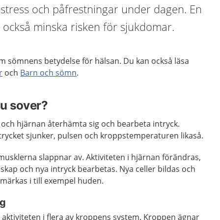
v stress och påfrestningar under dagen. En
också minska risken för sjukdomar.
m sömnens betydelse för hälsan. Du kan också läsa
r
och
Barn och sömn
.
du sover?
 och hjärnan återhämta sig och bearbeta intryck.
trycket sjunker, pulsen och kroppstemperaturen likaså.
musklerna slappnar av. Aktiviteten i hjärnan förändras,
kap och nya intryck bearbetas. Nya celler bildas och
 märkas i till exempel huden.
ig
ktiviteten i flera av kroppens system. Kroppen ägnar