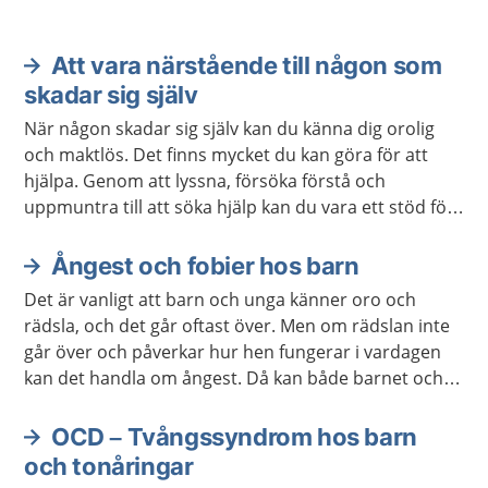
Att vara närstående till någon som
skadar sig själv
När någon skadar sig själv kan du känna dig orolig
och maktlös. Det finns mycket du kan göra för att
hjälpa. Genom att lyssna, försöka förstå och
uppmuntra till att söka hjälp kan du vara ett stöd för
den som mår dåligt. Ibland kan du själv behöva hjälp
för att orka vara ett bra stöd.
Ångest och fobier hos barn
Det är vanligt att barn och unga känner oro och
rädsla, och det går oftast över. Men om rädslan inte
går över och påverkar hur hen fungerar i vardagen
kan det handla om ångest. Då kan både barnet och
du som är vuxen behöva hjälp och stöd. Ibland
behövs behandling.
OCD – Tvångssyndrom hos barn
och tonåringar