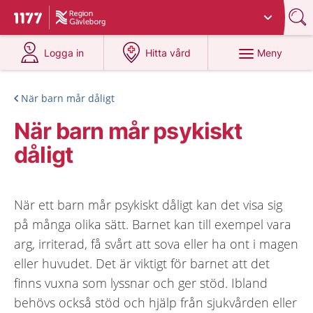
Du har valt region
Gävleborg
.
Till startsidan för 1177
på 1177.se
på 1177.se
Meny
Logga in
Hitta vård
När barn mår dåligt
När barn mår psykiskt
dåligt
När ett barn mår psykiskt dåligt kan det visa sig
på många olika sätt. Barnet kan till exempel vara
arg, irriterad, få svårt att sova eller ha ont i magen
eller huvudet. Det är viktigt för barnet att det
finns vuxna som lyssnar och ger stöd. Ibland
behövs också stöd och hjälp från sjukvården eller