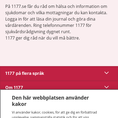
På 1177.se får du råd om hälsa och information om
sjukdomar och vilka mottagningar du kan kontakta.
Logga in för att läsa din journal och göra dina
vårdärenden. Ring telefonnummer 1177 för
sjukvårdsrådgivning dygnet runt.
1177 ger dig råd när du vill må bättre.
Visa inn
1177 på flera språk
Visa inn
Om 1177
Den här webbplatsen använder
Visa inn
Kontakt
kakor
Vi använder kakor, cookies, för att ge dig en förbättrad
upplevelse, sammanställa statistik och för att viss