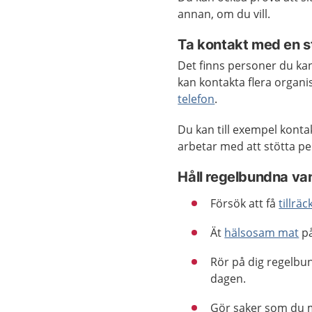
annan, om du vill.
Ta kontakt med en st
Det finns personer du ka
kan kontakta flera organ
telefon
.
Du kan till exempel kont
arbetar med att stötta p
Håll regelbundna va
Försök att få
tillrä
Ät
hälsosam mat
på
Rör på dig regelbun
dagen.
Gör saker som du m