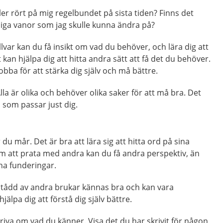
eller rört på mig regelbundet på sista tiden? Finns det
iga vanor som jag skulle kunna ändra på?
lvar kan du få insikt om vad du behöver, och lära dig att
t kan hjälpa dig att hitta andra sätt att få det du behöver.
obba för att stärka dig själv och må bättre.
la är olika och behöver olika saker för att må bra. Det
ad som passar just dig.
u mår. Det är bra att lära sig att hitta ord på sina
m att prata med andra kan du få andra perspektiv, än
na funderingar.
rstådd av andra brukar kännas bra och kan vara
jälpa dig att förstå dig själv bättre.
riva om vad du känner. Visa det du har skrivit för någon