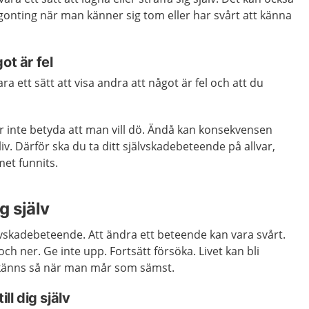
ågonting när man känner sig tom eller har svårt att känna
ot är fel
ra ett sätt att visa andra att något är fel och att du
er inte betyda att man vill dö. Ändå kan konsekvensen
liv. Därför ska du ta ditt självskadebeteende på allvar,
et funnits.
g själv
lvskadebeteende. Att ändra ett beteende kan vara svårt.
och ner. Ge inte upp. Fortsätt försöka. Livet kan bli
 känns så när man mår som sämst.
ill dig själv