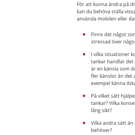
För att kunna ändra på di
kan du behöva ställa vissa
använda mobilen eller dat
Finns det något som
stressad över någo
I vilka situationer
tankar handlar det
är en känsla som du
fler känslor än det 
exempel känna ilska
På vilket sätt hjäl
tankar? Vilka kons
lång sikt?
Vilka andra sätt än 
behöver?