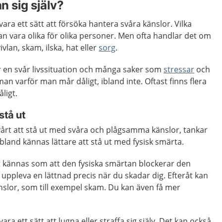
n sig själv?
 vara ett sätt att försöka hantera svåra känslor. Vilka
n vara olika för olika personer. Men ofta handlar det om
ivlan, skam, ilska, hat eller
sorg
.
r en svår livssituation och många saker som
stressar
och
an varför man mår dåligt, ibland inte. Oftast finns flera
ligt.
stå ut
årt att stå ut med svåra och plågsamma känslor, tankar
ibland kännas lättare att stå ut med fysisk smärta.
t kännas som att den fysiska smärtan blockerar den
uppleva en lättnad precis när du skadar dig.
Efteråt kan
nslor, som till exempel skam. Du kan även få mer
ra ett sätt att lugna eller straffa sig själv. Det kan också