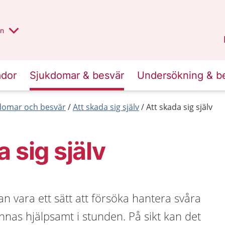
alt region
nnan
on
Gävleborg
.
ador
Sjukdomar & besvär
Undersökning & b
kdomar och besvär
Att skada sig själv
Att skada sig själv
 sig själv
kan vara ett sätt att försöka hantera svåra
nnas hjälpsamt i stunden. På sikt kan det