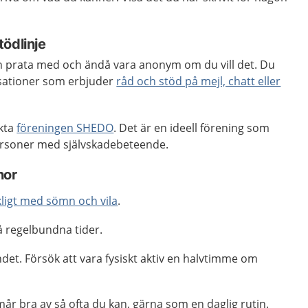
ödlinje
n prata med och ändå vara anonym om du vill det. Du
isationer som erbjuder
råd och stöd på mejl, chatt eller
akta
föreningen SHEDO
. Det är en ideell förening som
ersoner med självskadebeteende.
nor
ckligt med sömn och vila
.
 regelbundna tider.
det. Försök att vara fysiskt aktiv en halvtimme om
år bra av så ofta du kan, gärna som en daglig rutin.