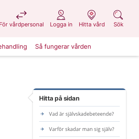
på 1177.se
på 1177.se
på 1177.se
på 1177.se
För vårdpersonal
Logga in
Hitta vård
Sök
ehandling
Så fungerar vården
Hitta på sidan
Vad är självskadebeteende?
Varför skadar man sig själv?