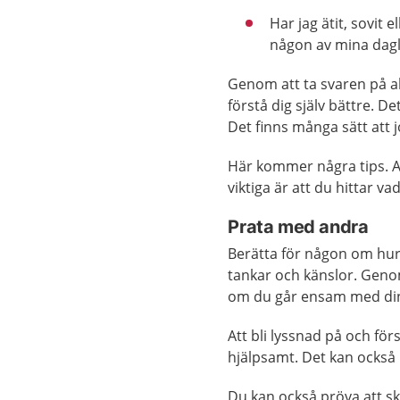
Har jag ätit, sovit 
någon av mina dagl
Genom att ta svaren på al
förstå dig själv bättre. De
Det finns många sätt att j
Här kommer några tips. Al
viktiga är att du hittar v
Prata med andra
Berätta för någon om hur d
tankar och känslor. Geno
om du går ensam med di
Att bli lyssnad på och fö
hjälpsamt. Det kan också h
Du kan också pröva att sk