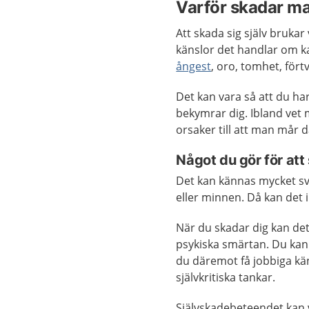
Varför skadar ma
Att skada sig själv brukar
känslor det handlar om ka
ångest
, oro, tomhet, förtv
Det kan vara så att du ha
bekymrar dig. Ibland vet m
orsaker till att man mår då
Något du gör för att 
Det kan kännas mycket sv
eller minnen. Då kan det 
När du skadar dig kan de
psykiska smärtan. Du kan 
du däremot få jobbiga kä
självkritiska tankar.
Självskadebeteendet kan va