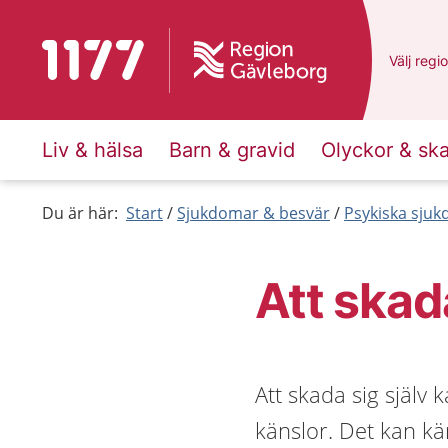
Till startsidan för 1177
Du har v
Välj
en a
regi
Liv & hälsa
Barn & gravid
Olyckor & sk
Du är här:
Start
Sjukdomar & besvär
Psykiska sju
Att skada
Att skada sig själv 
känslor. Det kan kä