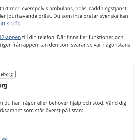
akt med exempelvis ambulans, polis, räddningstjänst,
ller jourhavande präst. Du som inte pratar svenska kan
itt språk
.
12-appen
till din telefon. Där finns fler funktioner och
inger från appen kan den som svarar se var någonstans
illägget från region Gävleborg
vleborg
egion Gävleborg
org
m du har frågor eller behöver hjälp och stöd. Vänd dig
verksamhet som står överst på listan:
älsa