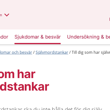
alt region
nnan
on
Gävleborg
.
ador
Sjukdomar & besvär
Undersökning & b
kdomar och besvär
Självmordstankar
Till dig som har sjä
som har
rdstankar
stankar ska du inte hålla det för dig själv,