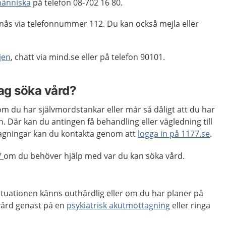
änniska
på telefon 08-702 16 80.
nås via telefonnummer 112. Du kan också mejla eller
jen
, chatt via mind.se eller på telefon 90101.
jag söka vård?
m du har självmordstankar eller mår så dåligt att du har
n. Där kan du antingen få behandling eller vägledning till
tagningar kan du kontakta genom att
logga in på 1177.se
.
7
om du behöver hjälp med var du kan söka vård.
ituationen känns outhärdlig eller om du har planer på
a vård genast på en
psykiatrisk akutmottagning
eller ringa