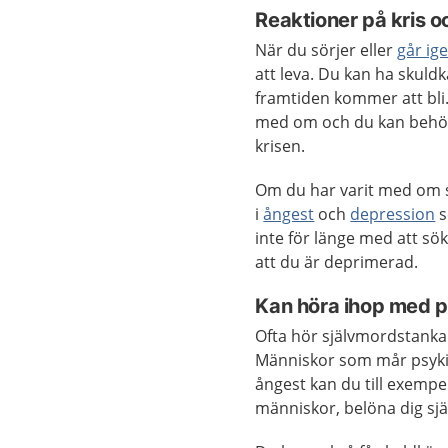
Reaktioner på kris o
När du sörjer eller
går ig
att leva. Du kan ha skuld
framtiden kommer att bli.
med om och du kan behöva 
krisen.
Om du har varit med om s
i
ångest
och
depression
s
inte för länge med att sö
att du är deprimerad.
Kan höra ihop med p
Ofta hör självmordstank
Människor som mår psykiskt
ångest kan du till exempel
människor, belöna dig själv