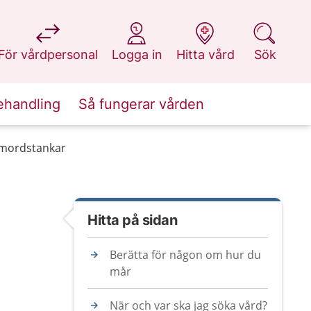
på 1177.se
på 1177.se
på 1177.se
på 1177.se
För vårdpersonal
Logga in
Hitta vård
Sök
ehandling
Så fungerar vården
lvmordstankar
Hitta på sidan
Berätta för någon om hur du
mår
När och var ska jag söka vård?