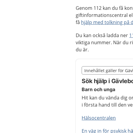
Genom 112 kan du få kont
giftinformationscentral e
få
hjälp med tolkning på d
Du kan också ladda ner
1
viktiga nummer. När du r
du är.
Slut på det regionala t
Innehållet gäller för Gä
Nedan innehåll gäller r
Sök hjälp i Gävleb
Barn och unga
Hit kan du vända dig o
i första hand till den 
Hälsocentralen
En väg in för psykisk h