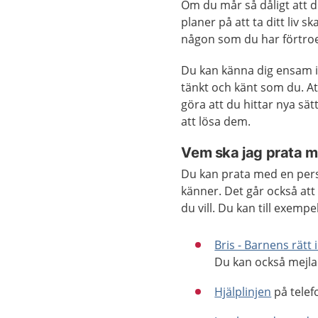
Om du mår så dåligt att du 
planer på att ta ditt liv 
någon som du har förtro
Du kan känna dig ensam i 
tänkt och känt som du. At
göra att du hittar nya sä
att lösa dem.
Vem ska jag prata 
Du kan prata med en per
känner. Det går också at
du vill. Du kan till exempe
Bris - Barnens rätt 
Du kan också mejla 
Hjälplinjen
på telef