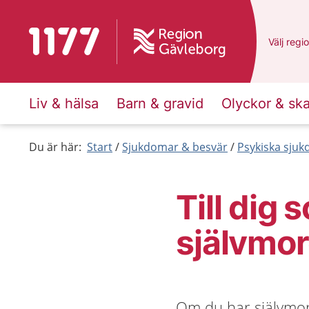
Till startsidan för 1177
Du har v
Välj
en a
regi
Liv & hälsa
Barn & gravid
Olyckor & sk
Du är här:
Start
Sjukdomar & besvär
Psykiska sju
Till dig 
självmo
Om du har självmord