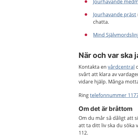
Jourhavande medm
Jourhavande präst
chatta.
Mind Självmordslin
När och var ska 
Kontakta en
vårdcentral
o
svårt att klara av vardage
vidare hjälp. Många mot
Ring
telefonnummer 117
Om det är bråttom
Om du mår så dåligt att s
att ta ditt liv ska du sök
112.