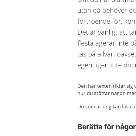
utan då behöver du
förtroende för, kont
Det är vanligt att 
flesta agerar inte p
tas på allvar, oavs
egentligen inte dö,
Den här texten riktar sig 
hur du stöttar någon me
Du som är ung kan
läsa 
Berätta för någo