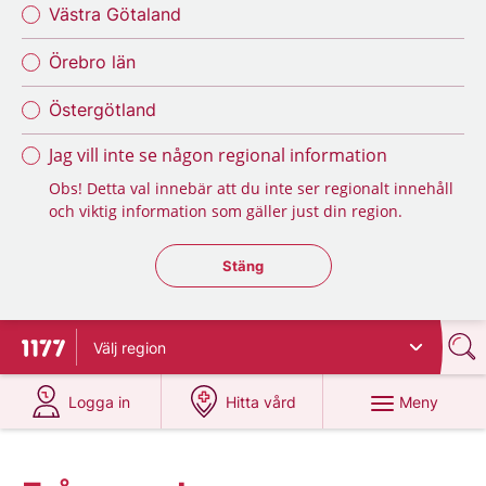
Västra Götaland
Örebro län
Östergötland
Jag vill inte se någon regional information
Obs! Detta val innebär att du inte ser regionalt innehåll
och viktig information som gäller just din region.
Stäng regionsväljaren
Stäng
Välj
region
Till startsidan för 1177
på 1177.se
på 1177.se
Meny
Logga in
Hitta vård