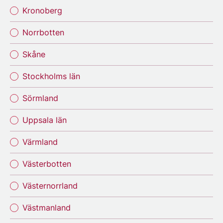
Kronoberg
Norrbotten
Skåne
Stockholms län
Sörmland
Uppsala län
Värmland
Västerbotten
Västernorrland
Västmanland