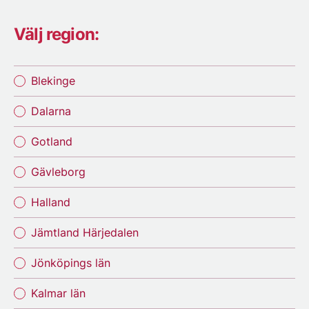
Välj region:
Blekinge
Dalarna
Gotland
Gävleborg
Halland
Jämtland Härjedalen
Jönköpings län
Kalmar län