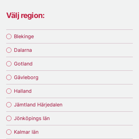
Välj region:
Blekinge
Dalarna
Gotland
Gävleborg
Halland
Jämtland Härjedalen
Jönköpings län
Kalmar län