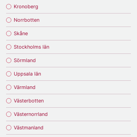
Kronoberg
Norrbotten
Skåne
Stockholms län
Sörmland
Uppsala län
Värmland
Västerbotten
Västernorrland
Västmanland