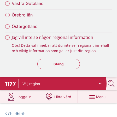
Västra Götaland
Örebro län
Östergötland
Jag vill inte se någon regional information
Obs! Detta val innebär att du inte ser regionalt innehåll
och viktig information som gäller just din region.
Stäng regionsväljaren
Stäng
Välj
region
To start page for 1177
at 1177.se
at 1177.se
Menu
Logga in
Hitta vård
Childbirth