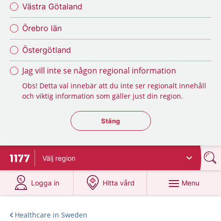
Västra Götaland
Örebro län
Östergötland
Jag vill inte se någon regional information
Obs! Detta val innebär att du inte ser regionalt innehåll
och viktig information som gäller just din region.
Stäng regionsväljaren
Stäng
Välj
region
To start page for 1177
at 1177.se
at 1177.se
Menu
Logga in
Hitta vård
Healthcare in Sweden