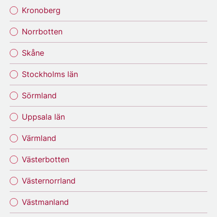
Kronoberg
Norrbotten
Skåne
Stockholms län
Sörmland
Uppsala län
Värmland
Västerbotten
Västernorrland
Västmanland