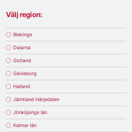
Välj region:
Blekinge
Dalarna
Gotland
Gävleborg
Halland
Jämtland Härjedalen
Jönköpings län
Kalmar län