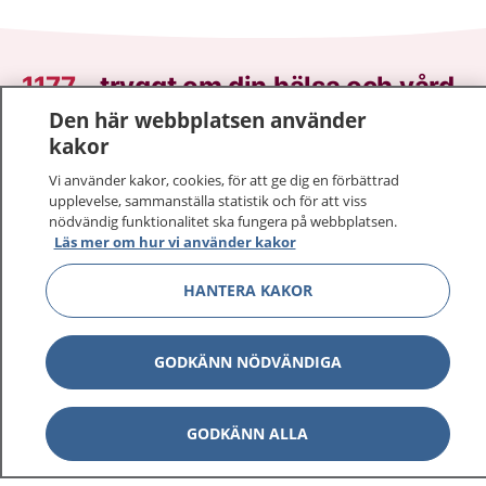
1177
–
tryggt om din hälsa och vård
Den här webbplatsen använder
På 1177.se får du råd om hälsa och information om
kakor
sjukdomar och vilka mottagningar du kan kontakta.
Vi använder kakor, cookies, för att ge dig en förbättrad
Logga in för att läsa din journal och göra dina
upplevelse, sammanställa statistik och för att viss
vårdärenden. Ring telefonnummer 1177 för
nödvändig funktionalitet ska fungera på webbplatsen.
sjukvårdsrådgivning dygnet runt.
Läs mer om hur vi använder kakor
1177 ger dig råd när du vill må bättre.
HANTERA KAKOR
GODKÄNN NÖDVÄNDIGA
Show co
1177 på flera språk
GODKÄNN ALLA
Show co
Om 1177