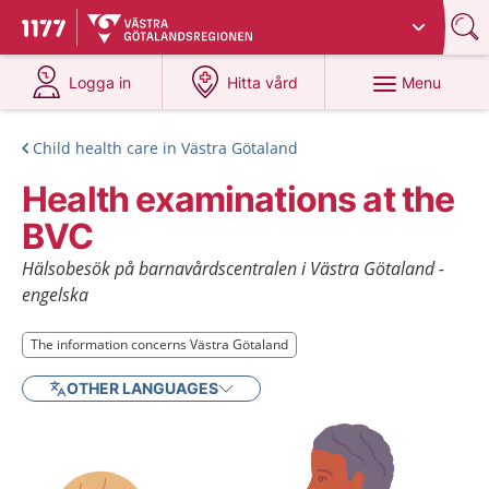
Du har valt region
Västra Götaland
.
To start page for 1177
at 1177.se
at 1177.se
Menu
Logga in
Hitta vård
Child health care in Västra Götaland
Health examinations at the
BVC
Hälsobesök på barnavårdscentralen i Västra Götaland -
engelska
The information concerns Västra Götaland
The information concerns Västra Götaland
OTHER LANGUAGES