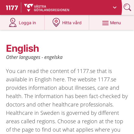
Du har valt region
Västra Götaland
.
To start page for 1177
at 1177.se
at 1177.se
Menu
Logga in
Hitta vård
English
Other languages - engelska
You can read the content of 1177.se that is
available in English here. The website 1177.se
provides information about illnesses, care and
health. The information has been fact-checked by
doctors and other healthcare professionals.
Healthcare in Sweden is governed by different
areas called regions. Choose a region at the top
of the page to find out what applies where you