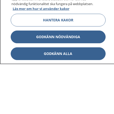
1177 ger dig råd när du vill må bättre.
nödvändig funktionalitet ska fungera på webbplatsen.
Läs mer om hur vi använder kakor
HANTERA KAKOR
Show co
1177 på flera språk
GODKÄNN NÖDVÄNDIGA
Show co
Om 1177
GODKÄNN ALLA
Show co
Kontakt
Behandling av personuppgifter
Hantering av kakor
Inställningar för kakor