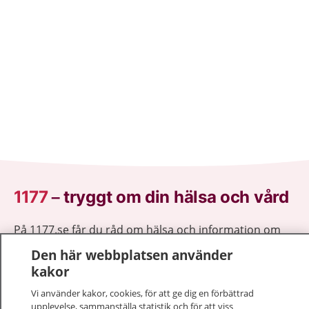
1177
–
tryggt om din hälsa och vård
På 1177.se får du råd om hälsa och information om
sjukdomar och vilka mottagningar du kan kontakta.
Den här webbplatsen använder
Logga in för att läsa din journal och göra dina
kakor
vårdärenden. Ring telefonnummer 1177 för
Vi använder kakor, cookies, för att ge dig en förbättrad
sjukvårdsrådgivning dygnet runt.
upplevelse, sammanställa statistik och för att viss