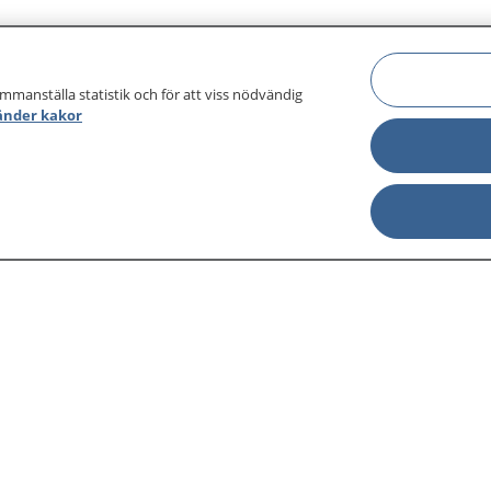
ammanställa statistik och för att viss nödvändig
änder kakor
sjukdomar och
Other languages
sa din journal
Lättläst svenska
 för
Behandling 