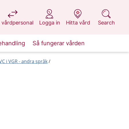
at 1177.se
at 1177.se
at 1177.se
at 1177.se
 vårdpersonal
Logga in
Hitta vård
Search
ehandling
Så fungerar vården
C i VGR - andra språk