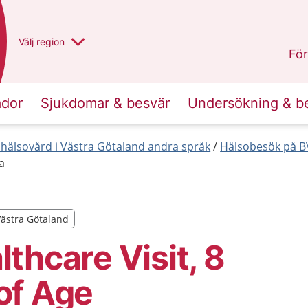
Du har valt region
Välj
en annan
region
Västra Götaland
.
För
ador
Sjukdomar & besvär
Undersökning & b
hälsovård i Västra Götaland andra språk
Hälsobesök på BV
a
Västra Götaland
Västra Götaland
thcare Visit, 8
of Age