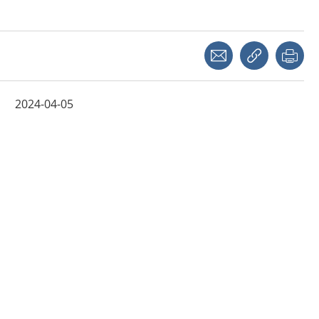
Share with a friend
Copy link
Pri
2024-04-05