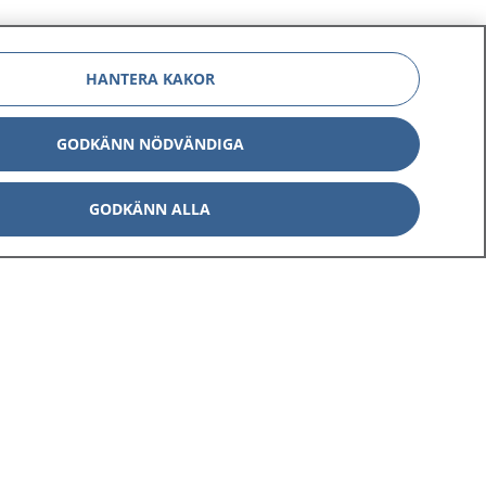
HANTERA KAKOR
GODKÄNN NÖDVÄNDIGA
Om 1177
Kontakt
GODKÄNN ALLA
E-tjänster
Press
Aktuellt
Digital tillgänglighet
Inställningar för kakor
av personuppgifter
Hantering av kakor