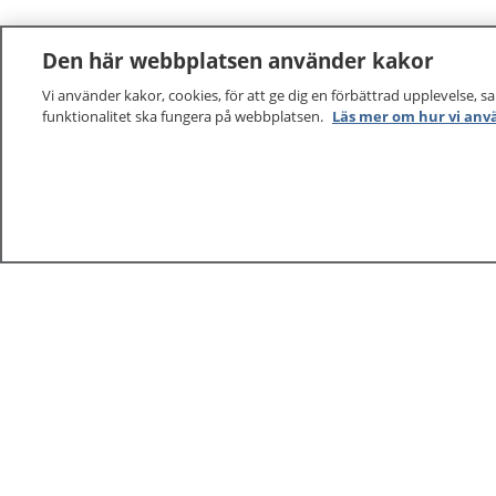
Den här webbplatsen använder kakor
Vi använder kakor, cookies, för att ge dig en förbättrad upplevelse, s
funktionalitet ska fungera på webbplatsen.
Läs mer om hur vi anv
1177
–
tryggt om din hälsa och vård
På 1177.se får du råd om hälsa och information om 
vilka mottagningar du kan kontakta. Logga in för att lä
och göra dina vårdärenden. Ring telefonnummer 1177
sjukvårdsrådgivning dygnet runt.
1177 ger dig råd när du vill må bättre.
1177 – en tjänst från
Inera.