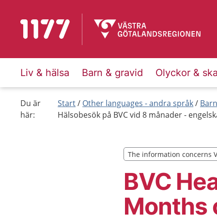
To start page for 1177
Liv & hälsa
Barn & gravid
Olyckor & sk
Du är
Start
Other languages - andra språk
Barn
här:
Hälsobesök på BVC vid 8 månader - engelsk
The information concerns 
The information concerns 
BVC Heal
Months 