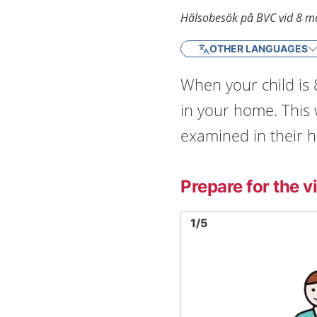
Hälsobesök på BVC vid 8 m
OTHER LANGUAGES
When your child is 
in your home. This 
examined in their 
Prepare for the vi
Image
1
1
/
5