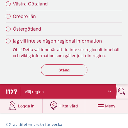
Västra Götaland
Örebro län
Östergötland
Jag vill inte se någon regional information
Obs! Detta val innebär att du inte ser regionalt innehåll
och viktig information som gäller just din region.
Stäng regionsväljaren
Stäng
Välj
region
Till startsidan för 1177
på 1177.se
på 1177.se
Meny
Logga in
Hitta vård
Graviditeten vecka för vecka