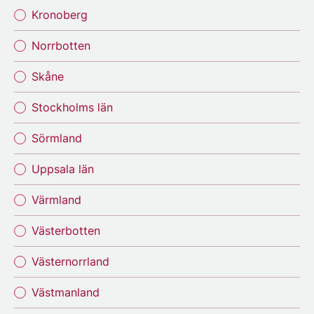
Kronoberg
Norrbotten
Skåne
Stockholms län
Sörmland
Uppsala län
Värmland
Västerbotten
Västernorrland
Västmanland