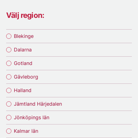
Välj region:
Blekinge
Dalarna
Gotland
Gävleborg
Halland
Jämtland Härjedalen
Jönköpings län
Kalmar län