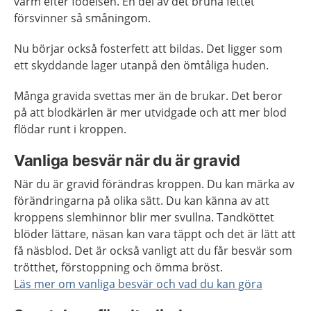
varm efter födelsen. En del av det bruna fettet
försvinner så småningom.
Nu börjar också fosterfett att bildas. Det ligger som
ett skyddande lager utanpå den ömtåliga huden.
Många gravida svettas mer än de brukar. Det beror
på att blodkärlen är mer utvidgade och att mer blod
flödar runt i kroppen.
Vanliga besvär när du är gravid
När du är gravid förändras kroppen. Du kan märka av
förändringarna på olika sätt. Du kan känna av att
kroppens slemhinnor blir mer svullna. Tandköttet
blöder lättare, näsan kan vara täppt och det är lätt att
få näsblod. ​Det är också vanligt att du får besvär som
trötthet, förstoppning och ömma bröst.
Läs mer om vanliga besvär och vad du kan göra