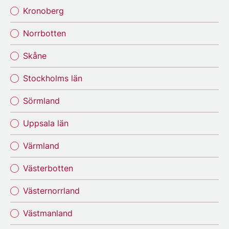
Kronoberg
Norrbotten
Skåne
Stockholms län
Sörmland
Uppsala län
Värmland
Västerbotten
Västernorrland
Västmanland