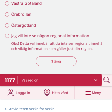
Västra Götaland
Örebro län
Östergötland
Jag vill inte se någon regional information
Obs! Detta val innebär att du inte ser regionalt innehåll
och viktig information som gäller just din region.
Stäng regionsväljaren
Stäng
Välj
region
Till startsidan för 1177
på 1177.se
på 1177.se
Meny
Logga in
Hitta vård
Graviditeten vecka för vecka