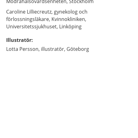
Mödrahälsovårdsenheten,
Stockholm
Caroline
Lilliecreutz,
gynekolog och
förlossningsläkare,
Kvinnokliniken,
Universitetssjukhuset,
Linköping
Illustratör
:
Lotta
Persson,
illustratör,
Göteborg