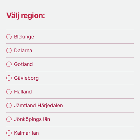
Välj region:
Blekinge
Dalarna
Gotland
Gävleborg
Halland
Jämtland Härjedalen
Jönköpings län
Kalmar län