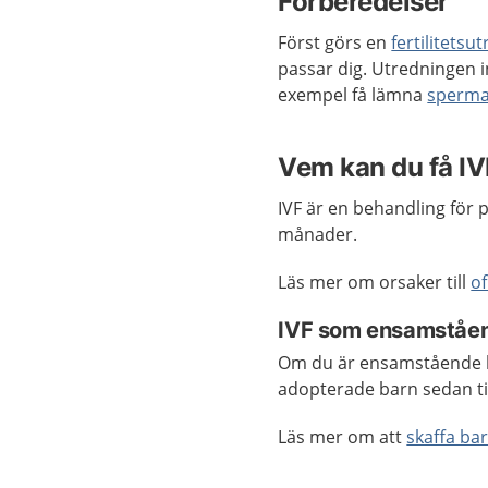
Förberedelser
Först görs en
fertilitetsu
passar dig. Utredningen i
exempel få lämna
sperm
Vem kan du få I
IVF är en behandling för p
månader.
Läs mer om orsaker till
of
IVF som ensamståe
Om du är ensamstående kv
adopterade barn sedan ti
Läs mer om att
skaffa ba