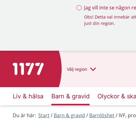
Jag vill inte se någon 
Obs! Detta val innebär att
just din region.
Till startsidan för 1177
Välj
region
Liv & hälsa
Barn & gravid
Olyckor & sk
Du är här:
Start
Barn & gravid
Barnlöshet
IVF, pr