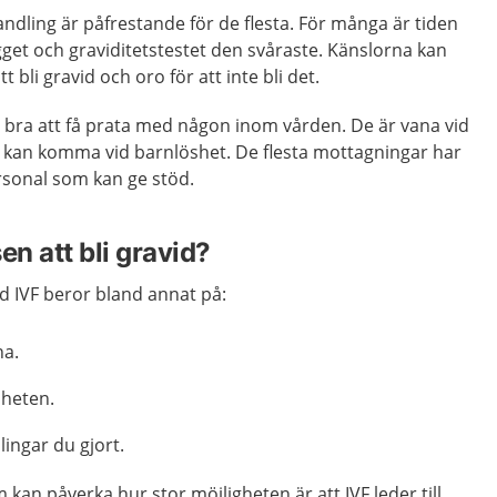
ndling är påfrestande för de flesta. För många är tiden
get och graviditetstestet den svåraste. Känslorna kan
 bli gravid och oro för att inte bli det.
 bra att få prata med någon inom vården. De är vana vid
 kan komma vid barnlöshet. De flesta mottagningar har
rsonal som kan ge stöd.
en att bli gravid?
d IVF beror bland annat på:
na.
sheten.
ngar du gjort.
kan påverka hur stor möjligheten är att IVF leder till