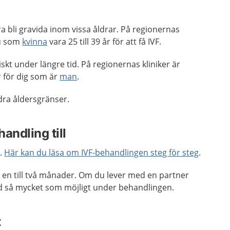
ra bli gravida inom vissa åldrar. På regionernas
u som
kvinna
vara 25 till 39 år för att få IVF.
skt under längre tid. På regionernas kliniker är
r för dig som är
man
.
ndra åldersgränser.
andling till
g.
Här kan du läsa om IVF-behandlingen steg för steg
.
 en till två månader. Om du lever med en partner
d så mycket som möjligt under behandlingen.
t