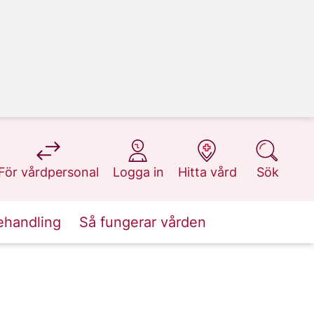
på 1177.se
på 1177.se
på 1177.se
på 1177.se
För vårdpersonal
Logga in
Hitta vård
Sök
ehandling
Så fungerar vården