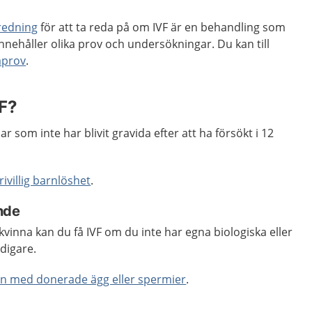
tredning
för att ta reda på om IVF är en behandling som
nnehåller olika prov och undersökningar. Du kan till
aprov
.
VF?
ar som inte har blivit gravida efter att ha försökt i 12
rivillig barnlöshet
.
nde
inna kan du få IVF om du inte har egna biologiska eller
digare.
rn med donerade ägg eller spermier
.