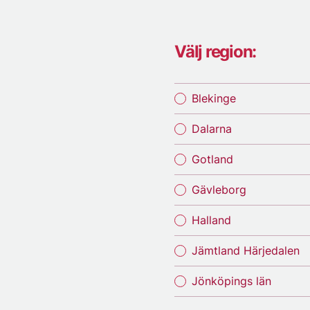
Välj region:
Blekinge
Dalarna
Gotland
Gävleborg
Halland
Jämtland Härjedalen
Jönköpings län