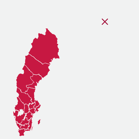
Stäng regionsvälj