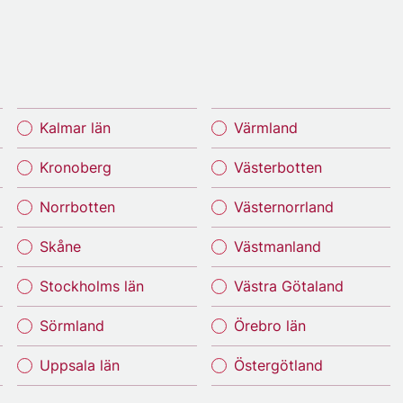
Kalmar län
Värmland
Kronoberg
Västerbotten
Norrbotten
Västernorrland
Skåne
Västmanland
Stockholms län
Västra Götaland
Sörmland
Örebro län
Uppsala län
Östergötland