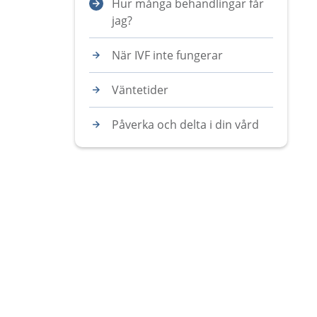
Hur många behandlingar får
jag?
När IVF inte fungerar
Väntetider
Påverka och delta i din vård