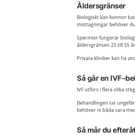
Åldersgränser
Biologiskt kan kvinnor ba
mottagningar behöver d
Spermier fungerar biologi
åldersgränsen 25 till 55 å
Privata kliniker kan ha a
Så går en IVF–beh
IVF utförs i flera olika ste
Behandlingen tar ungefär
behöver ni båda vara me
Så mår du efterå