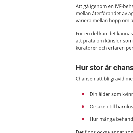
Att gå igenom en IVF-beha
mellan återförandet av äg
variera mellan hopp om att
För en del kan det kännas
att prata om känslor som
kuratorer och erfaren pe
Hur stor är chans
Chansen att bli gravid me
Din ålder som kvin
Orsaken till barnlö
Hur många behandli
Det finns också annat som 