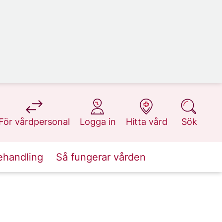
på 1177.se
på 1177.se
på 1177.se
på 1177.se
För vårdpersonal
Logga in
Hitta vård
Sök
ehandling
Så fungerar vården