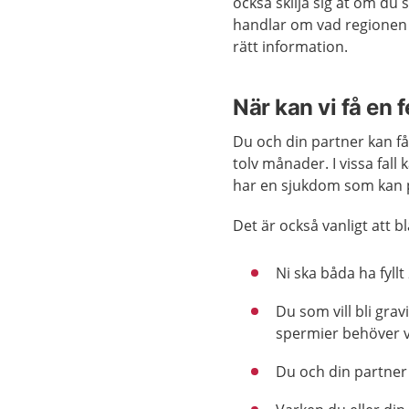
också skilja sig åt om du 
handlar om vad regionen
rätt information.
När kan vi få en f
Du och din partner kan få
tolv månader. I vissa fall
har en sjukdom som kan p
Det är också vanligt att 
Ni ska båda ha fyllt
Du som vill bli gra
spermier behöver v
Du och din partne