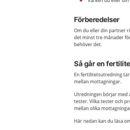
Varken du eller din
Förberedelser
Om du eller din partner r
det minst tre månader fö
behöver det.
Så går en fertilit
En fertilitetsutredning ta
mellan mottagningar.
Utredningen börjar med a
tester. Vilka tester och pr
mellan olika mottagninga
Här nedan kan du läsa om