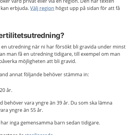
söker vård privat eller via en region. Den här texten
 kan erbjuda.
Välj region
högst upp på sidan för att få
ertilitetsutredning?
 en utredning när ni har försökt bli gravida under minst
 kan man få en utredning tidigare, till exempel om man
åverka möjligheten att bli gravid.
bland annat följande behöver stämma in:
 20 år.
vid behöver vara yngre än 39 år. Du som ska lämna
ara yngre än 55 år.
r har inga gemensamma barn sedan tidigare.