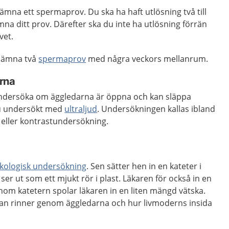
mna ett spermaprov. Du ska ha haft utlösning två till
mna ditt prov. Därefter ska du inte ha utlösning förrän
vet.
a lämna två
spermaprov
med några veckors mellanrum.
rna
undersöka om äggledarna är öppna och kan släppa
du undersökt med
ultraljud
. Undersökningen kallas ibland
 eller kontrastundersökning.
kologisk undersökning
. Sen sätter hen in en kateter i
er ut som ett mjukt rör i plast. Läkaren för också in en
Genom katetern spolar läkaren in en liten mängd vätska.
skan rinner genom äggledarna och hur livmoderns insida