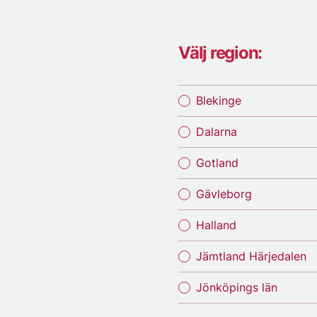
Välj region:
Blekinge
Dalarna
Gotland
Gävleborg
Halland
Jämtland Härjedalen
Jönköpings län