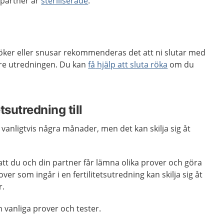
 partner är
steriliserade
.
öker
eller
snusar
rekommenderas
det
att
ni sluta
r
med
re utredningen.
Du kan
få
hjälp att sluta röka
o
m du
etsutredning till
r vanligtvis några månader, men det kan skilja sig åt
tt du och din partner får lämna olika prover och göra
over som ingår i en fertilitetsutredning kan skilja sig åt
r.
 vanliga prover och tester.