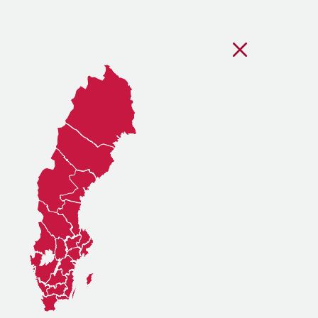
Stäng regionsvälj