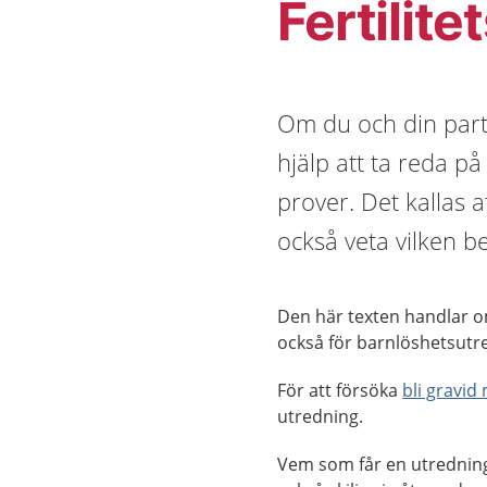
Fertilit
Om du och din partne
hjälp att ta reda p
prover. Det kallas a
också veta vilken b
Den här texten handlar om
också för barnlöshetsut
För att försöka
bli gravid
utredning.
Vem som får en utredning