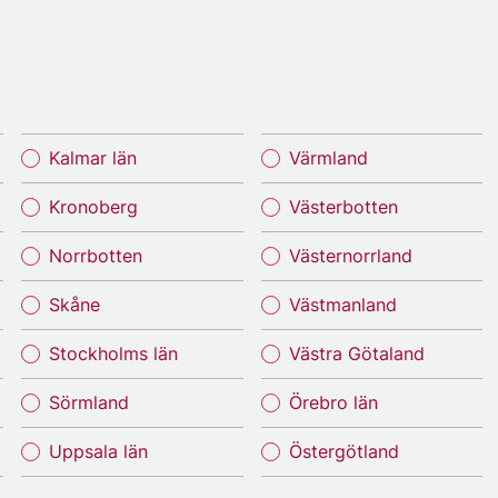
Kalmar län
Värmland
Kronoberg
Västerbotten
Norrbotten
Västernorrland
Skåne
Västmanland
Stockholms län
Västra Götaland
Sörmland
Örebro län
Uppsala län
Östergötland