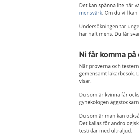
Det kan spänna lite när v
mensvärk
. Om du vill kan
Undersökningen tar ungefä
har haft mens. Du får sva
Ni får komma på 
När proverna och testern
gemensamt läkarbesök. D
visar.
Du som är kvinna får ock
gynekologen äggstockarna
Du som är man kan också 
Det kallas för andrologis
testiklar med ultraljud.