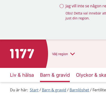
Jag vill inte se någon 
Obs! Detta val innebär att
just din region.
Till startsidan för 1177
Välj
region
Liv & hälsa
Barn & gravid
Olyckor & sk
Du är här:
Start
Barn & gravid
Barnlöshet
Fertili