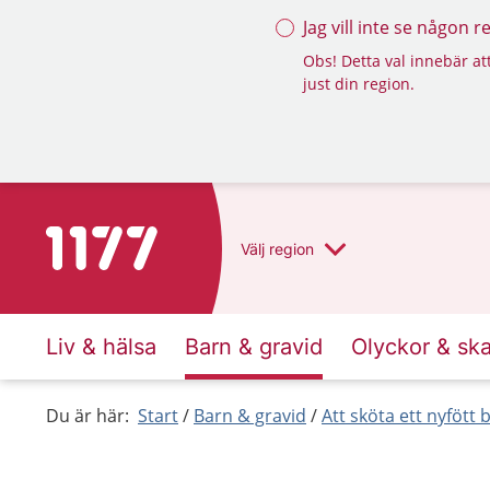
Jag vill inte se någon 
Obs! Detta val innebär att
just din region.
Till startsidan för 1177
Välj
region
Liv & hälsa
Barn & gravid
Olyckor & sk
Du är här:
Start
Barn & gravid
Att sköta ett nyfött 