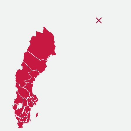
Stäng regionsvälj