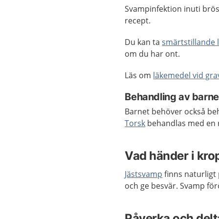
Svampinfektion inuti brö
recept.
Du kan ta
smärtstillande
om du har ont.
Läs om
läkemedel vid gra
Behandling av barne
Barnet behöver också beha
Torsk
behandlas med en r
Vad händer i kr
Jästsvamp
finns naturligt
och ge besvär. Svamp förö
Påverka och delta