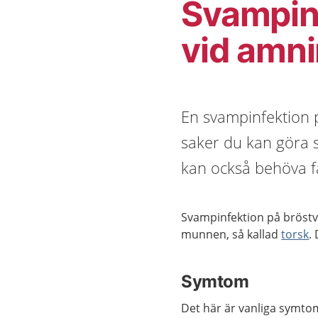
Svampinf
vid amn
En svampinfektion p
saker du kan göra s
kan också behöva f
Svampinfektion på bröstvå
munnen, så kallad
torsk
.
Symtom
Det här är vanliga symto