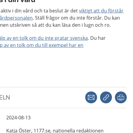
aktiv i din vård och ta beslut är det
viktigt att du förstår
vårdpersonalen
. Ställ frågor om du inte förstår. Du kan
nen utskriven så att du kan läsa den i lugn och ro.
jälp av en tolk om du inte pratar svenska
. Du har
lp av en tolk om du till exempel har en
Dela via mejl
Kopiera län
Skr
KELN
2024-08-13
Katja
Öster,
1177.se, nationella redaktionen