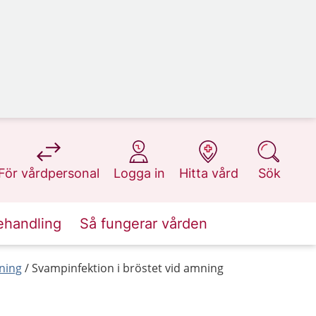
på 1177.se
på 1177.se
på 1177.se
på 1177.se
För vårdpersonal
Logga in
Hitta vård
Sök
ehandling
Så fungerar vården
ning
Svampinfektion i bröstet vid amning