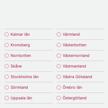
Kalmar län
Värmland
Kronoberg
Västerbotten
Norrbotten
Västernorrland
Skåne
Västmanland
Stockholms län
Västra Götaland
Sörmland
Örebro län
Uppsala län
Östergötland