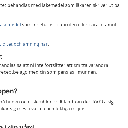
stet behandlas med läkemedel som läkaren skriver ut på
 läkemedel
som innehåller ibuprofen eller paracetamol
viditet och amning här
.
t
ndlas så att ni inte fortsätter att smitta varandra.
eceptbelagd medicin som penslas i munnen.
oppen?
 på huden och i slemhinnor. Ibland kan den föröka sig
kar sig mest i varma och fuktiga miljöer.
 i din vård