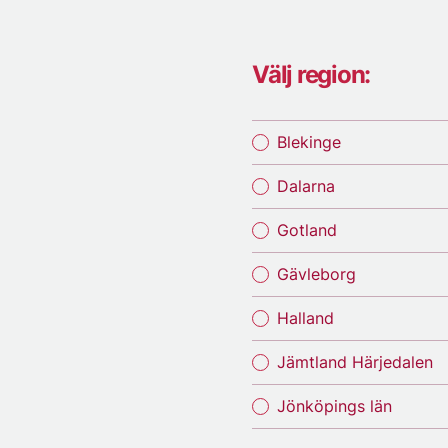
Välj region:
Blekinge
Dalarna
Gotland
Gävleborg
Halland
Jämtland Härjedalen
Jönköpings län