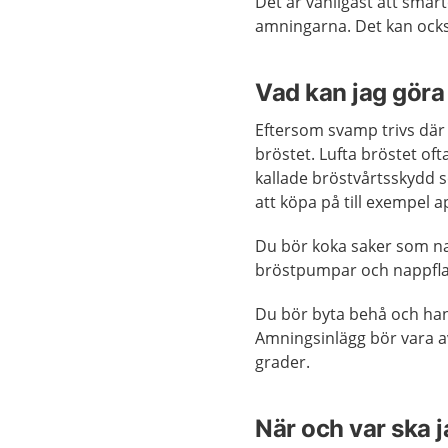
Det är vanligast att smä
amningarna. Det kan ock
Vad kan jag göra 
Eftersom svamp trivs där de
bröstet. Lufta bröstet of
kallade bröstvårtsskydd 
att köpa på till exempel a
Du bör koka saker som nap
bröstpumpar och nappflas
Du bör byta behå och han
Amningsinlägg bör vara av
grader.
När och var ska 