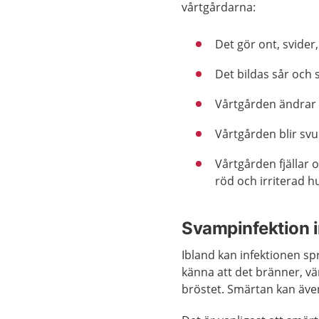
vårtgårdarna:
Det gör ont, svider,
Det bildas sår och 
Vårtgården ändrar f
Vårtgården blir svu
Vårtgården fjällar o
röd och irriterad h
Svampinfektion i
Ibland kan infektionen sp
känna att det bränner, vär
bröstet. Smärtan kan äve