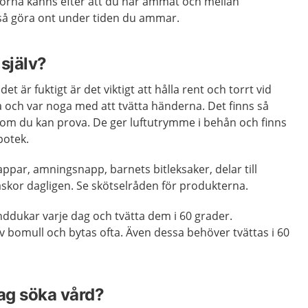
rtorna känns efter att du har ammat och mellan
så göra ont under tiden du ammar.
själv?
t är fuktigt är det viktigt att hålla rent och torrt vid
ta och var noga med att tvätta händerna. Det finns så
som du kan prova. De ger luftutrymme i behån och finns
potek.
par, amningsnapp, barnets bitleksaker, delar till
kor dagligen. Se skötselråden för produkterna.
ddukar varje dag och tvätta dem i 60 grader.
 bomull och bytas ofta. Även dessa behöver tvättas i 60
jag söka vård?