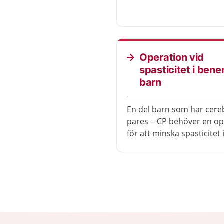
hjälpmedel som rullstol 
protes kan du röra dig
självständigt. Många uppl
god livskvalitet efter ope
Operation vid
spasticitet i bene
barn
En del barn som har cere
pares – CP behöver en op
för att minska spasticitet 