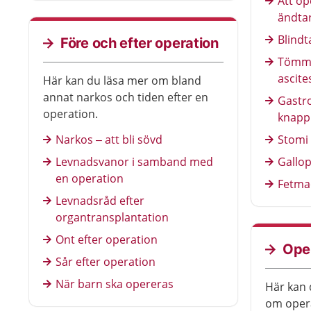
Att op
hela lungan.
ändta
Blind
Före och efter operation
Tömma
ascite
Här kan du läsa mer om bland
annat narkos och tiden efter en
Gastr
operation.
knapp 
Narkos – att bli sövd
Stomi
Levnadsvanor i samband med
Gallop
en operation
Fetma
Levnadsråd efter
organtransplantation
Ont efter operation
Ope
Sår efter operation
När barn ska opereras
Här kan 
om opera