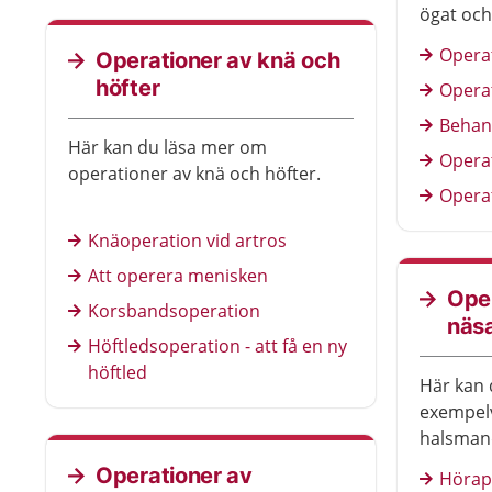
ögat och
starr.
Operat
Operationer av knä och
höfter
Operat
Behan
Här kan du läsa mer om
Operat
operationer av knä och höfter.
Operat
Knäoperation vid artros
Att operera menisken
Oper
Korsbandsoperation
näsa
Höftledsoperation - att få en ny
höftled
Här kan 
exempelv
halsmand
örat.
Operationer av
Hörap