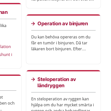
att använda händerna. De flesta
blir bättre efter operationen.
rnan
Operation av binjuren
lika
Du kan behöva opereras om du
får en tumör i binjuren. Då tar
lation
läkaren bort binjuren. Efter
shunt i
operationen kan du behöva
behandling med läkemedel.
Steloperation av
ländryggen
et
En steloperation av ryggen kan
 ben och
hjälpa om du har mycket smärta i
ryggen och andra behandlingar