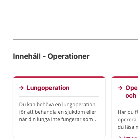
Innehåll - Operationer
Lungoperation
Ope
och
Du kan behöva en lungoperation
för att behandla en sjukdom eller
Har du f
när din lunga inte fungerar som
operera 
den ska. Vid operationen tar
du läsa 
läkaren bort delar av lungan eller
mage oc