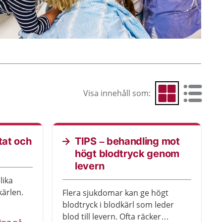
Visa innehåll som:
Visa som rutnät
Visa som 
tat och
TIPS – behandling mot
högt blodtryck genom
levern
lika
kärlen.
Flera sjukdomar kan ge högt
blodtryck i blodkärl som leder
blod till levern. Ofta räcker