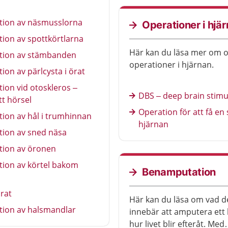
tion av näsmusslorna
Operationer i hjä
ion av spottkörtlarna
Här kan du läsa mer om o
tion av stämbanden
operationer i hjärnan.
ion av pärlcysta i örat
ion vid otoskleros –
DBS – deep brain stimu
t hörsel
Operation för att få en 
ion av hål i trumhinnan
hjärnan
tion av sned näsa
tion av öronen
tion av körtel bakom
Benamputation
örat
Här kan du läsa om vad d
tion av halsmandlar
innebär att amputera ett
hur livet blir efteråt. Med