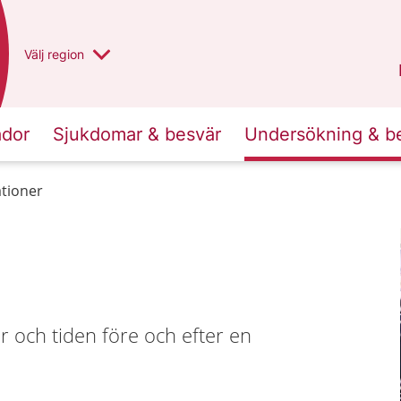
Du har valt region
Välj
en annan
region
Västra Götaland
.
ador
Sjukdomar & besvär
Undersökning & b
tioner
 och tiden före och efter en