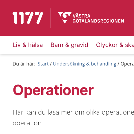
Till startsidan för 1177
Liv & hälsa
Barn & gravid
Olyckor & sk
Du är här:
Start
Undersökning & behandling
Opera
Operationer
Här kan du läsa mer om olika operationer
operation.