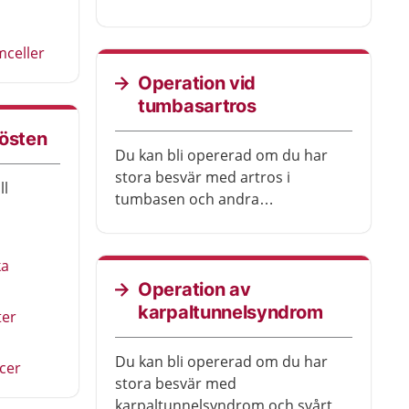
mceller
Operation vid
tumbasartros
rösten
Du kan bli opererad om du har
stora besvär med artros i
ll
tumbasen och andra
behandlingar inte har hjälpt. De
flesta blir bättre efter
operationen.
ka
Operation av
karpaltunnelsyndrom
ter
Du kan bli opererad om du har
cer
stora besvär med
karpaltunnelsyndrom och svårt