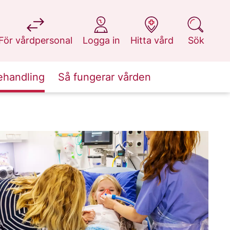
på 1177.se
på 1177.se
på 1177.se
på 1177.se
För vårdpersonal
Logga in
Hitta vård
Sök
ehandling
Så fungerar vården