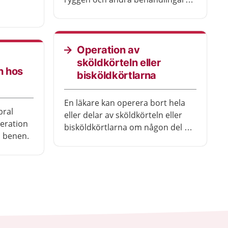
och
inte har hjälpt. Du kan fortfarande
röra ryggen efter operationen, det
ever en
är bara delen som opererats som
rationen.
blir stel.
Operation av
sköldkörteln eller
n hos
bisköldkörtlarna
En läkare kan operera bort hela
bral
eller delar av sköldkörteln eller
eration
bisköldkörtlarna om någon del är
i benen.
sjuk.