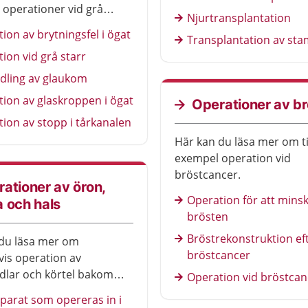
 operationer vid grå
Njurtransplantation
ion av brytningsfel i ögat
Transplantation av sta
ion vid grå starr
dling av glaukom
ion av glaskroppen i ögat
Operationer av b
ion av stopp i tårkanalen
Här kan du läsa mer om ti
exempel operation vid
bröstcancer.
ationer av öron,
Operation för att mins
 och hals
brösten
Bröstrekonstruktion ef
du läsa mer om
bröstcancer
is operation av
lar och körtel bakom
Operation vid bröstcan
parat som opereras in i