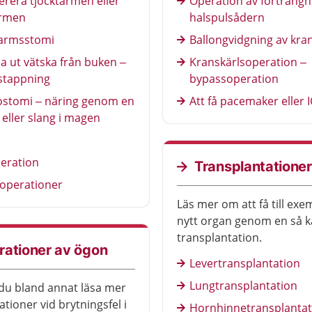
erera tjocktarmen eller
Operation av förträngn
rmen
halspulsådern
tarmsstomi
Ballongvidgning av kra
 ut vätska från buken –
Kranskärlsoperation –
stappning
bypassoperation
ostomi – näring genom en
Att få pacemaker eller 
eller slang i magen
eration
Transplantationer
operationer
Läs mer om att få till exe
nytt organ genom en så k
transplantation.
rationer av ögon
Levertransplantation
Lungtransplantation
du bland annat läsa mer
tioner vid brytningsfel i
Hornhinnetransplantat