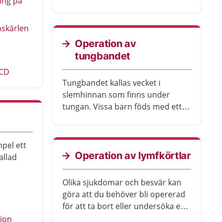
ing på
behandling med läkemedel för att
sänka blodtrycket. Ibland behövs
nskärlen
behandling för att vidga blodkärl i
levern. Då sjunker blodtrycket.
Operation av
tungbandet
ICD
Tungbandet kallas vecket i
slemhinnan som finns under
tungan. Vissa barn föds med ett
kort eller stramt tungband. Då
kan det vara svårt att röra tungan.
Barn som har besvär med detta
mpel ett
kan opereras.
Operation av lymfkörtlar
allad
Olika sjukdomar och besvär kan
göra att du behöver bli opererad
för att ta bort eller undersöka en
eller flera lymfkörtlar.
ion