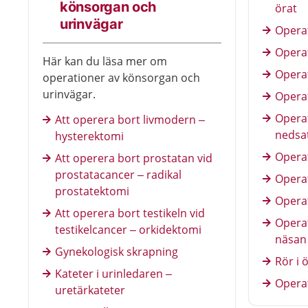
könsorgan och
örat
urinvägar
Opera
Operat
Här kan du läsa mer om
Opera
operationer av könsorgan och
urinvägar.
Operat
Operat
Att operera bort livmodern –
nedsat
hysterektomi
Operat
Att operera bort prostatan vid
prostatacancer – radikal
Opera
prostatektomi
Opera
Att operera bort testikeln vid
Opera
testikelcancer – orkidektomi
näsan
Gynekologisk skrapning
Rör i 
Kateter i urinledaren –
Opera
uretärkateter