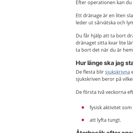
Efter operationen kan du
Ett dränage är en liten sl
leder ut sårvätska och ly
Du får hjälp att ta bort 
dränaget sitta kvar lite l
ta bort det när du är he
Hur länge ska jag 
De flesta blir
sjukskrivna
e
sjukskriven beror på vilke
De första två veckorna ef
fysisk aktivitet som
att lyfta tungt.