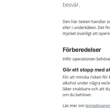
besvär.
Den här texten handlar om
eller i underkäken. Det f
mycket ovanligt att opere
Förberedelser
Inför operationen behöver
Gör ett stopp med at
För att minska risken för k
alkohol under några vecko
läker snabbare och att d
om du behöver.
Läs mer om
levnadsvano