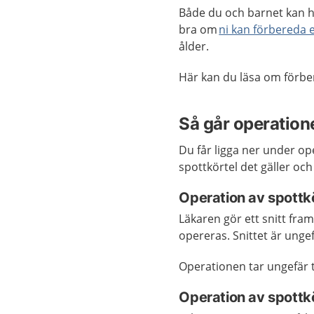
Både du och barnet kan ha
bra om
ni kan förbereda
ålder.
Här kan du läsa om förbe
Så går operatione
Du får ligga ner under op
spottkörtel det gäller oc
Operation av spottk
Läkaren gör ett snitt fra
opereras. Snittet är unge
Operationen tar ungefär t
Operation av spottk