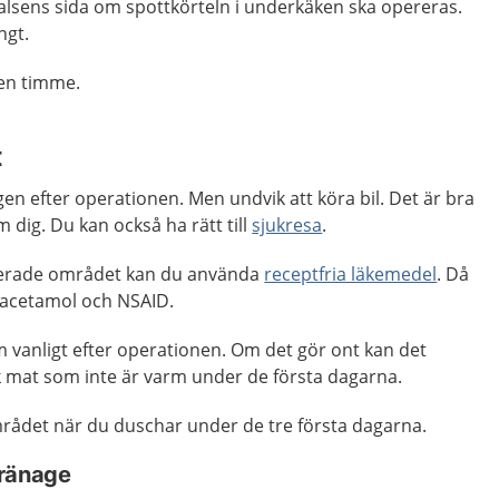
halsens sida om spottkörteln i underkäken ska opereras.
ångt.
 en timme.
t
en efter operationen. Men undvik att köra bil. Det är bra
dig. Du kan också ha rätt till
sjukresa
.
rerade området kan du använda
receptfria läkemedel
. Då
acetamol och NSAID.
 vanligt efter operationen. Om det gör ont kan det
k mat som inte är varm under de första dagarna.
rådet när du duschar under de tre första dagarna.
dränage