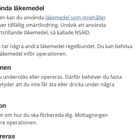
ända läkemedel
nen kan du använda
läkemedel som innehåller
r tillfällig smärtlindring. Undvik att använda
stillande läkemedel, så kallade NSAID.
u tar några andra läkemedel regelbundet. Du kan behöva
läkemedel inför operationen.
ionen
 undersöks eller opereras. Därför behöver du fasta
tyder att du inte får äta eller dricka under några
ion
er om hur du ska förbereda dig. Mottagningen
före operationen.
ereras