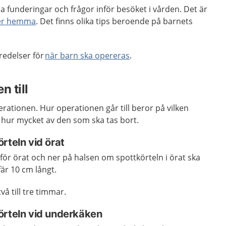
 funderingar och frågor inför besöket i vården. Det är
 er hemma
. Det finns olika tips beroende på barnets
redelser för
när barn ska opereras
.
n till
erationen. Hur operationen går till beror på vilken
h hur mycket av den som ska tas bort.
örteln vid örat
mför örat och ner på halsen om spottkörteln i örat ska
fär 10 cm långt.
vå till tre timmar.
örteln vid underkäken