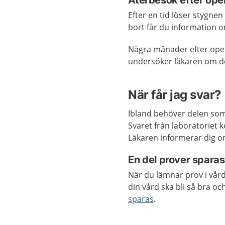
Återbesök efter op
Efter en tid löser stygnen
bort får du information o
Några månader efter oper
undersöker läkaren om de
När får jag svar?
Ibland behöver delen som
Svaret från laboratoriet 
Läkaren informerar dig om
En del prover spara
När du lämnar prov i vård
din vård ska bli så bra o
sparas
.