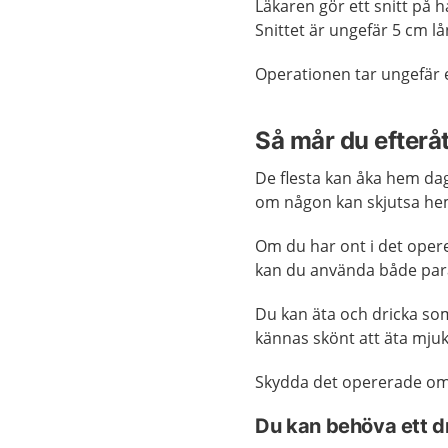
Läkaren gör ett snitt på 
Snittet är ungefär 5 cm l
Operationen tar ungefär
Så mår du efterå
De flesta kan åka hem dag
om någon kan skjutsa hem 
Om du har ont i det ope
kan du använda både par
Du kan äta och dricka som
kännas skönt att äta mju
Skydda det opererade om
Du kan behöva ett 