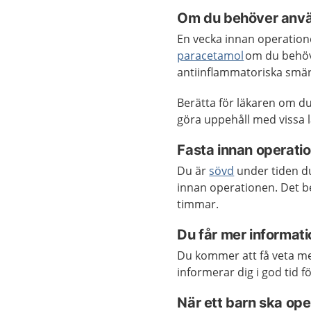
Om du behöver anv
En vecka innan operatio
paracetamol
om du behöve
antiinflammatoriska smärt
Berätta för läkaren om d
göra uppehåll med vissa 
Fasta innan operat
Du är
sövd
under tiden du
innan operationen. Det be
timmar.
Du får mer informat
Du kommer att få veta m
informerar dig i god tid 
När ett barn ska op