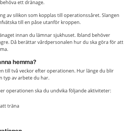
 behöva ett dränage.
ang av silikon som kopplas till operationssåret.
Slangen
mfvätska till en påse utanför kroppen.
dränaget innan du lämnar sjukhuset.
Ibland behöver
ängre. Då berättar vårdpersonalen hur du ska göra för att
mma.
stanna hemma?
n till två veckor efter operationen. Hur länge du blir
n typ av arbete du har.
ter operationen ska du undvika följande aktiviteter:
 att träna