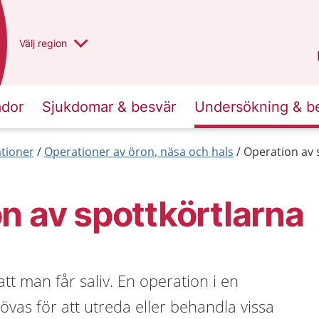
Du har valt region
Välj
en annan
region
Västra Götaland
.
ador
Sjukdomar & besvär
Undersökning & b
tioner
Operationer av öron, näsa och hals
Operation av 
n av spottkörtlarna
tt man får saliv. En operation i en
övas för att utreda eller behandla vissa