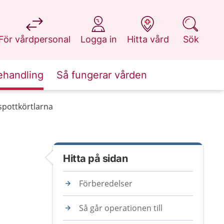
på 1177.se
på 1177.se
på 1177.se
på 1177.se
För vårdpersonal
Logga in
Hitta vård
Sök
ehandling
Så fungerar vården
spottkörtlarna
Hitta på sidan
Förberedelser
Så går operationen till