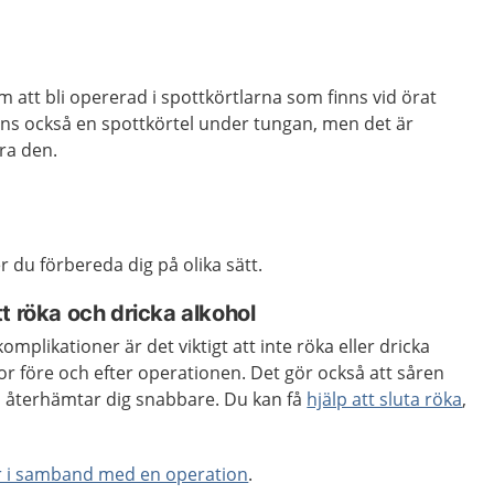
 att bli opererad i spottkörtlarna som finns vid örat
inns också en spottkörtel under tungan, men det är
ra den.
 du förbereda dig på olika sätt.
t röka och dricka alkohol
omplikationer är det viktigt att inte röka eller dricka
r före och efter operationen. Det gör också att såren
u återhämtar dig snabbare. Du kan få
hjälp att sluta röka
,
r i samband med en operation
.