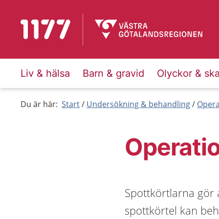
Till startsidan för 1177
Liv & hälsa
Barn & gravid
Olyckor & sk
Du är här:
Start
Undersökning & behandling
Opera
Operatio
Spottkörtlarna gör a
spottkörtel kan beh