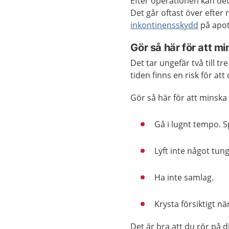
Efter operationen kan det 
Det går oftast över efte
inkontinensskydd
på apot
Gör så här för att m
Det tar ungefär två till t
tiden finns en risk för at
Gör så här för att minska 
Gå i lugnt tempo. Sp
Lyft inte något tung
Ha inte samlag.
Krysta försiktigt nä
Det är bra att du rör på d