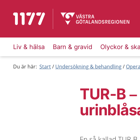
Till startsidan för 1177
Liv & hälsa
Barn & gravid
Olyckor & sk
Du är här:
Start
Undersökning & behandling
Opera
TUR-B – 
urinblås
En så kallad TUR-B-o