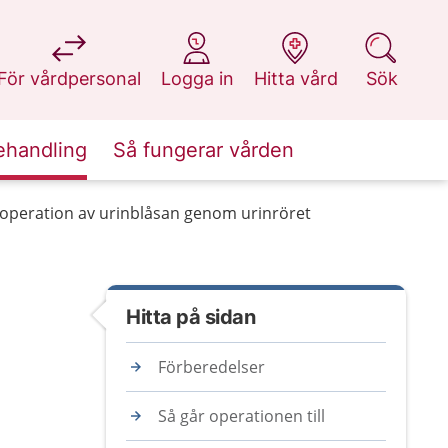
på 1177.se
på 1177.se
på 1177.se
på 1177.se
För vårdpersonal
Logga in
Hitta vård
Sök
ehandling
Så fungerar vården
operation av urinblåsan genom urinröret
Hitta på sidan
Förberedelser
Så går operationen till