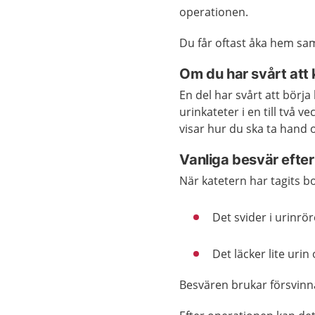
operationen.
Du får oftast åka hem sa
Om du har svårt att 
En del har svårt att börj
urinkateter i en till tv
visar hur du ska ta hand
Vanliga besvär efte
När katetern har tagits bo
Det svider i urinrör
Det läcker lite uri
Besvären brukar försvinna