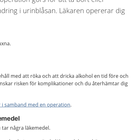
dring i urinblåsan. Läkaren opererar dig
vuxna.
åll med att röka och att dricka alkohol en tid före och
inskar risken för komplikationer och du återhämtar dig
r i samband med en operation
.
kemedel
u tar några läkemedel.