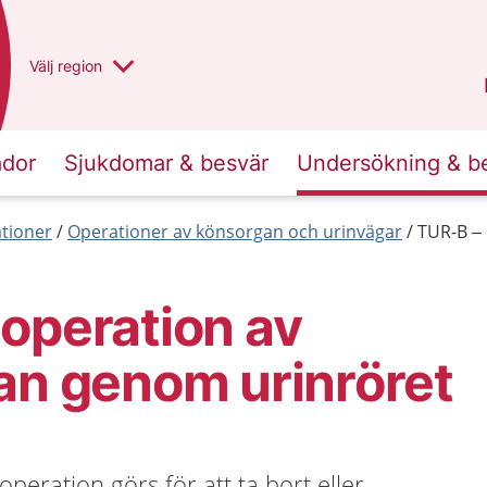
Du har valt region
Välj
en annan
region
Västra Götaland
.
ador
Sjukdomar & besvär
Undersökning & b
tioner
Operationer av könsorgan och urinvägar
TUR-B – 
operation av
an genom urinröret
peration görs för att ta bort eller