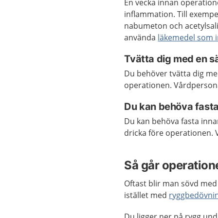
En vecka innan operatio
inflammation. Till exem
nabumeton och acetylsalic
använda
läkemedel som i
Tvätta dig med en sä
Du behöver tvätta dig med
operationen. Vårdpersona
Du kan behöva fast
Du kan behöva fasta innan
dricka före operationen.
Så går operatione
Oftast blir man sövd me
istället med
ryggbedövni
Du ligger ner på rygg un