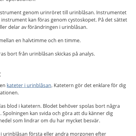
instrument genom urinröret till urinblåsan. Instrumentet
ka instrument kan föras genom cystoskopet. På det sättet
ller delar av förändringen i urinblåsan.
 mellan en halvtimme och en timme.
s bort från urinblåsan skickas på analys.
t
 en
kateter i urinblåsan
. Katetern gör det enklare för dig
rationen.
mlas blod i katetern. Blodet behöver spolas bort några
. Spolningen kan svida och göra att du känner dig
emedel som lindrar om du har mycket besvär.
 i urinblåsan första eller andra morgonen efter