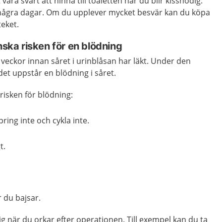
vara svårt att hinna till toaletten när du blir kissnödig.
r några dagar. Om du upplever mycket besvär kan du köpa
eket.
inska risken för en blödning
re veckor innan såret i urinblåsan har läkt. Under den
t det uppstår en blödning i såret.
risken för blödning:
ring inte och cykla inte.
t.
r du bajsar.
ig när du orkar efter operationen. Till exempel kan du ta