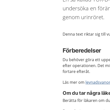
undersöka en förän
genom urinröret.
Denna text riktar sig till 
Förberedelser
Du behöver göra ett uppeh
efter operationen. Det m
fortare efteråt.
Läs mer om
levnadsvano
Om du tar några lä
Berätta för läkaren om d