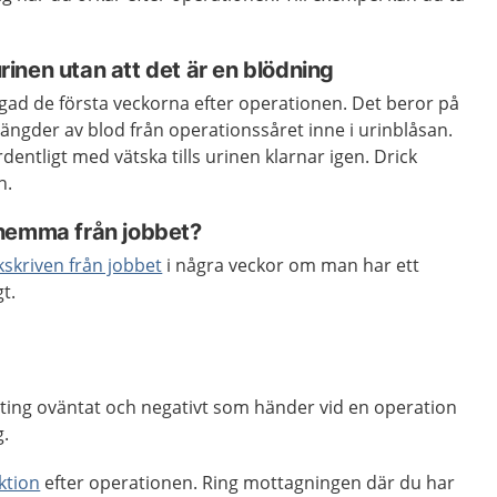
 urinen utan att det är en blödning
ärgad de första veckorna efter operationen. Det beror på
ngder av blod från operationssåret inne i urinblåsan.
rdentligt med vätska tills urinen klarnar igen. Drick
n.
 hemma från jobbet?
kskriven från jobbet
i några veckor om man har ett
gt.
ting oväntat och negativt som händer vid en operation
ing.
ktion
efter operationen. Ring mottagningen där du har