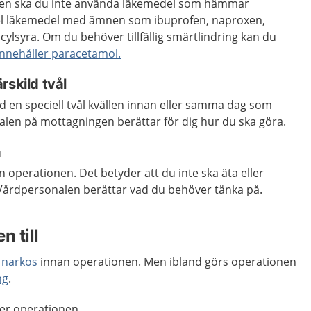
nen ska du inte använda läkemedel som hämmar
pel läkemedel med ämnen som ibuprofen, naproxen,
ylsyra. Om du behöver tillfällig smärtlindring kan du
nnehåller paracetamol.
rskild tvål
 en speciell tvål kvällen innan eller samma dag som
len på mottagningen berättar för dig hur du ska göra.
a
 operationen. Det betyder att du inte ska äta eller
 Vårdpersonalen berättar vad du behöver tänka på.
n till
d
narkos
innan operationen. Men ibland görs operationen
ng
.
der operationen.