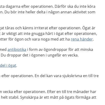
ta dagarna efter operationen. Därför ska du inte köra
en. Du bör inte heller delta i någon annan aktivitet som
gat tåras och känns irriterat efter operationen. Ögat är
t är viktigt att inte gnugga hårt i ögat efter operationen,
etter för ögon och vara noga med att ha
rena händer
.
 med
antibiotika
i form av ögondroppar för att minska
t. Du droppar det i ögonen i ungefär en vecka.
del i ögat
.
a efter operationen. En del kan vara sjukskrivna en till tre
n vecka efter operationen. Efter en till tre månader har
t helt stabil. Synskärpa är ett mått på ögats förmåga att