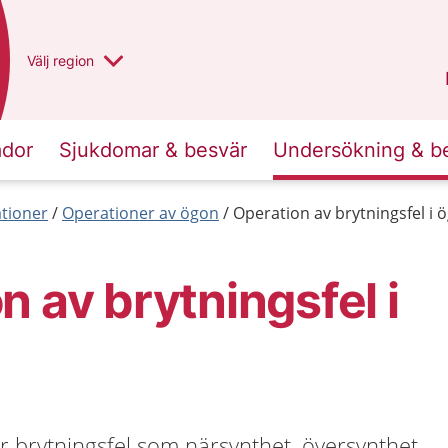
Du har valt region
Välj
en annan
region
Västra Götaland
.
ador
Sjukdomar & besvär
Undersökning & b
tioner
Operationer av ögon
Operation av brytningsfel i 
n av brytningsfel i
r brytningsfel som närsynthet, översynthet