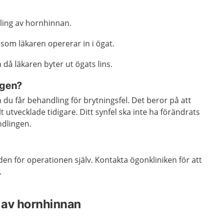
ling av hornhinnan.
s som läkaren opererar in i ögat.
 då läkaren byter ut ögats lins.
ngen?
n du får behandling för brytningsfel. Det beror på att
lt utvecklade tidigare. Ditt synfel ska inte ha förändrats
ndlingen.
den för operationen själv. Kontakta ögonkliniken för att
.
 av hornhinnan