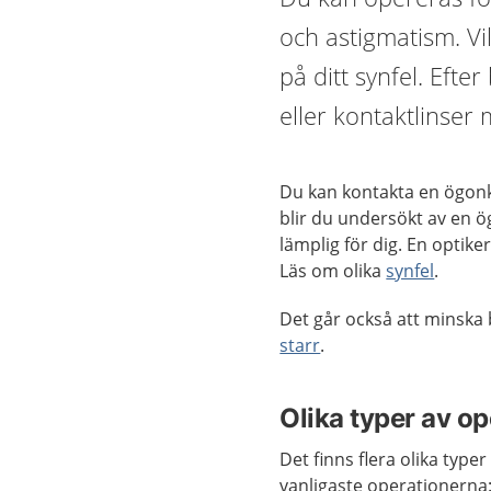
och astigmatism. Vi
på ditt synfel. Eft
eller kontaktlinser 
Du kan kontakta en ögonkl
blir du undersökt av en 
lämplig för dig. En optik
Läs om olika
synfel
.
Det går också att minska
starr
.
Olika typer av op
Det finns flera olika type
vanligaste operationerna