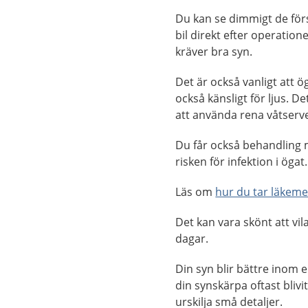
Du kan se dimmigt de förs
bil direkt efter operation
kräver bra syn.
Det är också vanligt att ö
också känsligt för ljus. De
att använda rena våtserv
Du får också behandling
risken för infektion i öga
Läs om
hur du tar läkeme
Det kan vara skönt att vil
dagar.
Din syn blir bättre inom e
din synskärpa oftast blivi
urskilja små detaljer.