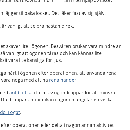
 sedan bort vävnad i hornhinnan med hjälp av laser.
lägger tillbaka locket. Det läker fast av sig själv.
är vanligt att se bra nästan direkt.
det skaver lite i ögonen. Besvären brukar vara mindre än
kså vanligt att ögonen tåras och kan kännas lite
så vara lite känsliga för ljus.
nugga hårt i ögonen efter operationen, att använda rena
h vara noga med att ha
rena händer
.
 med
antibiotika
i form av ögondroppar för att minska
t. Du droppar antibiotikan i ögonen ungefär en vecka.
del i ögat
.
t efter operationen eller delta i någon annan aktivitet