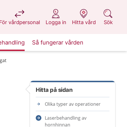
på 1177.se
på 1177.se
på 1177.se
på 1177.se
För vårdpersonal
Logga in
Hitta vård
Sök
ehandling
Så fungerar vården
ögat
Hitta på sidan
Olika typer av operationer
Laserbehandling av
hornhinnan