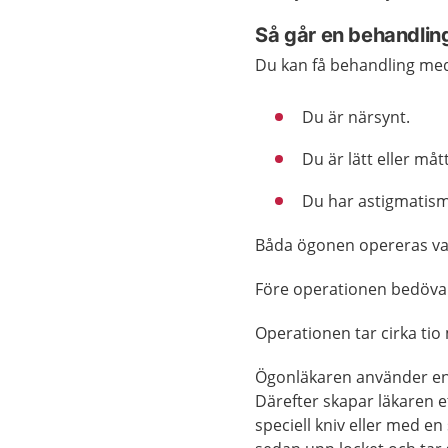
Så går en behandling
Du kan få behandling med 
Du är närsynt.
Du är lätt eller måt
Du har astigmatism
Båda ögonen opereras vanl
Före operationen bedövar
Operationen tar cirka tio
Ögonläkaren använder en
Därefter skapar läkaren 
speciell kniv eller med en