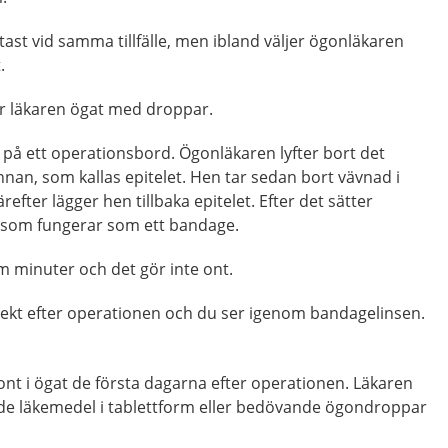
st vid samma tillfälle, men ibland väljer ögonläkaren
.
r läkaren ögat med droppar.
 på ett operationsbord. Ögonläkaren lyfter bort det
innan, som kallas epitelet. Hen tar sedan bort vävnad i
fter lägger hen tillbaka epitelet. Efter det sätter
s som fungerar som ett bandage.
em minuter och det gör inte ont.
kt efter operationen och du ser igenom bandagelinsen.
 ont i ögat de första dagarna efter operationen. Läkaren
ande läkemedel i tablettform eller bedövande ögondroppar