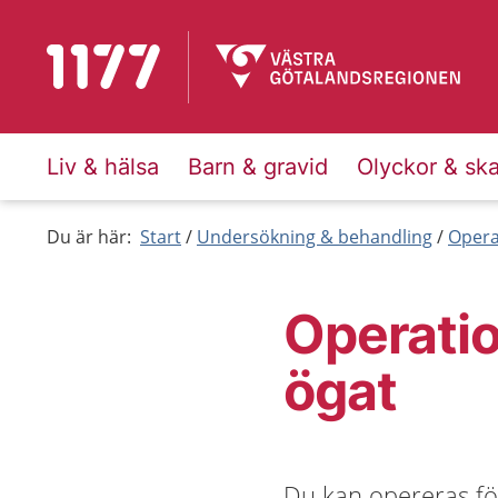
Till startsidan för 1177
Liv & hälsa
Barn & gravid
Olyckor & sk
Du är här:
Start
Undersökning & behandling
Opera
Operatio
ögat
Du kan opereras fö