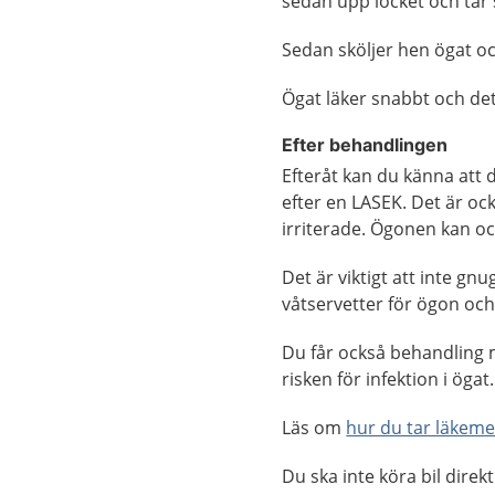
sedan upp locket och tar
Sedan sköljer hen ögat och 
Ögat läker snabbt och det 
Efter behandlingen
Efteråt kan du känna att 
efter en LASEK. Det är oc
irriterade. Ögonen kan ock
Det är viktigt att inte g
våtservetter för ögon oc
Du får också behandling
risken för infektion i öga
Läs om
hur du tar läkeme
Du ska inte köra bil direk