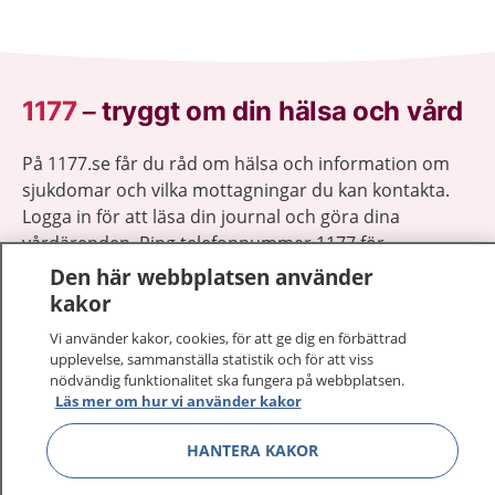
1177
–
tryggt om din hälsa och vård
På 1177.se får du råd om hälsa och information om
sjukdomar och vilka mottagningar du kan kontakta.
Logga in för att läsa din journal och göra dina
vårdärenden. Ring telefonnummer 1177 för
sjukvårdsrådgivning dygnet runt.
Den här webbplatsen använder
1177 ger dig råd när du vill må bättre.
kakor
Vi använder kakor, cookies, för att ge dig en förbättrad
upplevelse, sammanställa statistik och för att viss
nödvändig funktionalitet ska fungera på webbplatsen.
Läs mer om hur vi använder kakor
Visa inn
1177 på flera språk
HANTERA KAKOR
Visa inn