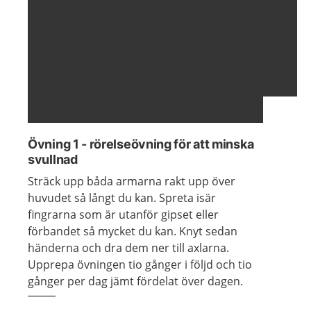
Visa föregående bild
Visa n
Övning 1 - rörelseövning för att minska
svullnad
Sträck upp båda armarna rakt upp över
huvudet så långt du kan. Spreta isär
fingrarna som är utanför gipset eller
förbandet så mycket du kan. Knyt sedan
händerna och dra dem ner till axlarna.
Upprepa övningen tio gånger i följd och tio
gånger per dag jämt fördelat över dagen.