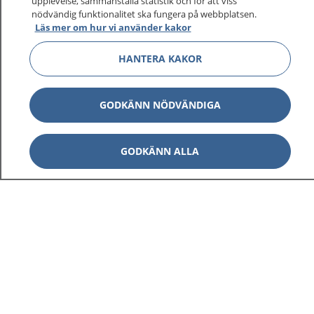
upplevelse, sammanställa statistik och för att viss
nödvändig funktionalitet ska fungera på webbplatsen.
Läs mer om hur vi använder kakor
Visa inn
1177 på flera språk
HANTERA KAKOR
Visa inn
Om 1177
GODKÄNN NÖDVÄNDIGA
Visa inn
Kontakt
GODKÄNN ALLA
Behandling av personuppgifter
Hantering av kakor
Inställningar för kakor
1177 – en tjänst från
Inera.