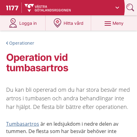
Du har valt region
Västra Götaland
.
Till startsidan för 1177
på 1177.se
på 1177.se
Meny
Logga in
Hitta vård
Operationer
Operation vid
tumbasartros
Du kan bli opererad om du har stora besvär med
artros i tumbasen och andra behandlingar inte
har hjälpt. De flesta blir bättre efter operationen.
Tumbasartros
är en ledsjukdom i nedre delen av
tummen
.
De flesta som har besvär behöver inte