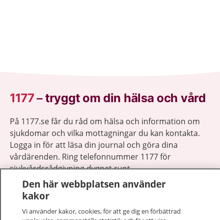
1177
–
tryggt om din hälsa och vård
På 1177.se får du råd om hälsa och information om
sjukdomar och vilka mottagningar du kan kontakta.
Logga in för att läsa din journal och göra dina
vårdärenden. Ring telefonnummer 1177 för
sjukvårdsrådgivning dygnet runt.
1177 ger dig råd när du vill må bättre.
Den här webbplatsen använder
kakor
Vi använder kakor, cookies, för att ge dig en förbättrad