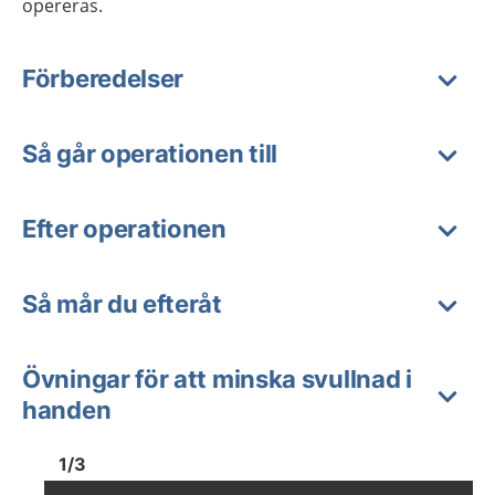
opereras
.
Förberedelser
Så går operationen till
Efter operationen
Så mår du efteråt
Övningar för att minska svullnad i
handen
Bild
1
Bild
1
1
/
3