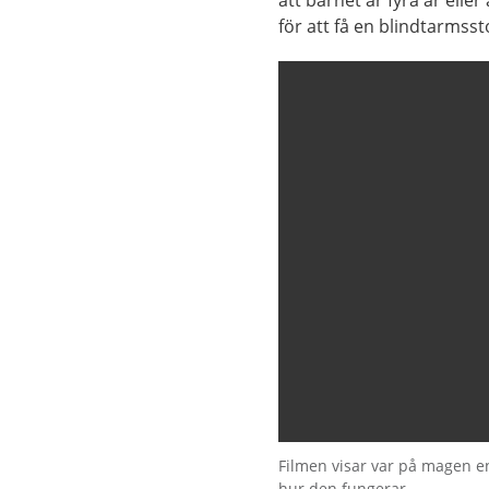
att barnet är fyra år elle
för att få en blindtarmsst
Filmen visar var på magen e
hur den fungerar.