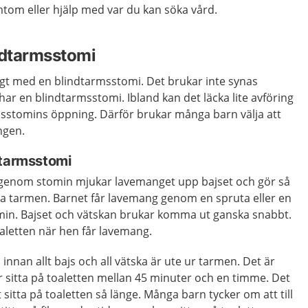
om eller hjälp med var du kan söka vård.
ndtarmsstomi
igt med en blindtarmsstomi. Det brukar inte synas
ar en blindtarmsstomi. Ibland kan det läcka lite avföring
msstomins öppning. Därför brukar många barn välja att
ngen.
dtarmsstomi
 genom stomin mjukar lavemanget upp bajset och gör så
 tarmen. Barnet får lavemang genom en spruta eller en
omin. Bajset och vätskan brukar komma ut ganska snabbt.
oaletten när hen får lavemang.
 innan allt bajs och all vätska är ute ur tarmen. Det är
r sitta på toaletten mellan 45 minuter och en timme. Det
 sitta på toaletten så länge. Många barn tycker om att till