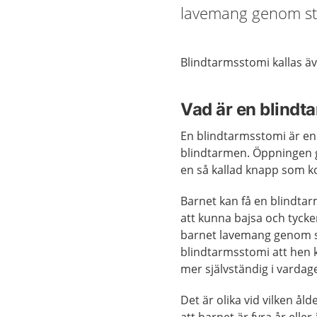
lavemang genom stom
Blindtarmsstomi kallas ä
Vad är en blindt
En blindtarmsstomi är en
blindtarmen. Öppningen g
en så kallad knapp som 
Barnet kan få en blindta
att kunna bajsa och tycker
barnet lavemang genom st
blindtarmsstomi att hen ka
mer självständig i vardag
Det är olika vid vilken ål