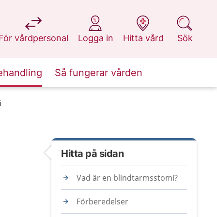
på 1177.se
på 1177.se
på 1177.se
på 1177.se
För vårdpersonal
Logga in
Hitta vård
Sök
ehandling
Så fungerar vården
i
Hitta på sidan
Vad är en blindtarmsstomi?
Förberedelser