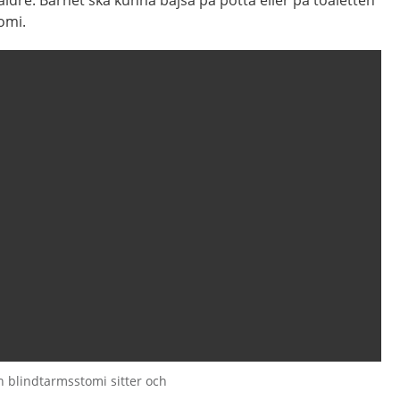
r äldre. Barnet ska kunna bajsa på potta eller på toaletten
omi.
n blindtarmsstomi sitter och