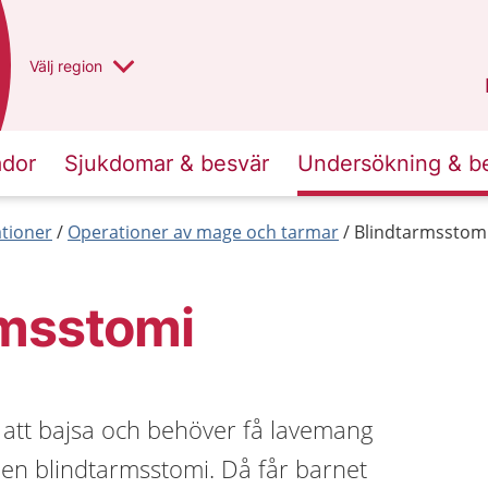
Du har valt region
Välj
en annan
region
Västra Götaland
.
ador
Sjukdomar & besvär
Undersökning & b
tioner
Operationer av mage och tarmar
Blindtarmsstom
rmsstomi
 att bajsa och behöver få lavemang
 en blindtarmsstomi. Då får barnet