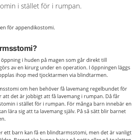
in i stället för i rumpan.
ven för appendikostomi.
armsstomi?
 öppning i huden på magen som går direkt till
örs av en kirurg under en operation. I öppningen läggs
kopplas ihop med tjocktarmen via blindtarmen.
rmsstomi om hen behöver få lavemang regelbundet för
 att det är jobbigt att få lavemang i rumpan. Då får
omin i stället för i rumpan. För många barn innebär en
n lära sig att ta lavemang själv. På så sätt blir barnet
en.
der ett barn kan få en blindtarmsstomi, men det är vanligt