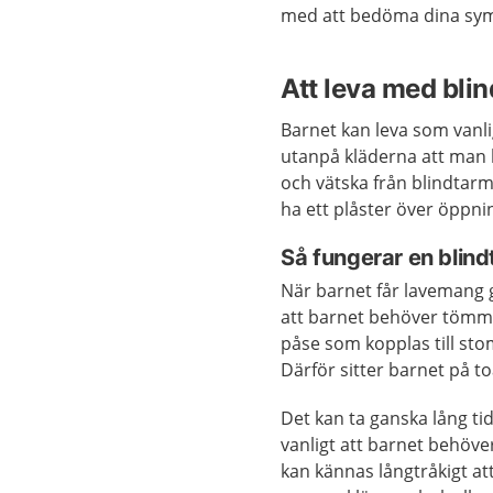
med att bedöma dina symt
Att leva med bli
Barnet kan leva som vanl
utanpå kläderna att man h
och vätska från blindtar
ha ett plåster över öppni
Så fungerar en blin
När barnet får lavemang
att barnet behöver tömma
påse som kopplas till st
Därför sitter barnet på t
Det kan ta ganska lång tid
vanligt att barnet behöve
kan kännas långtråkigt att