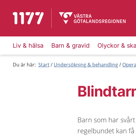
Till startsidan för 1177
Liv & hälsa
Barn & gravid
Olyckor & sk
Du är här:
Start
Undersökning & behandling
Opera
Blindta
Barn som har svårt
regelbundet kan få