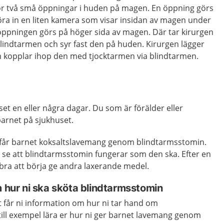
gör två små öppningar i huden på magen. En öppning görs
föra in en liten kamera som visar insidan av magen under
ppningen görs på höger sida av magen. Där tar kirurgen
blindtarmen och syr fast den på huden. Kirurgen lägger
 kopplar ihop den med tjocktarmen via blindtarmen.
et en eller några dagar. Du som är förälder eller
arnet på sjukhuset.
 får barnet koksaltslavemang genom blindtarmsstomin.
t se att blindtarmsstomin fungerar som den ska. Efter en
 bra att börja ge andra laxerande medel.
m hur ni ska sköta blindtarmsstomin
t får ni information om hur ni tar hand om
till exempel lära er hur ni ger barnet lavemang genom