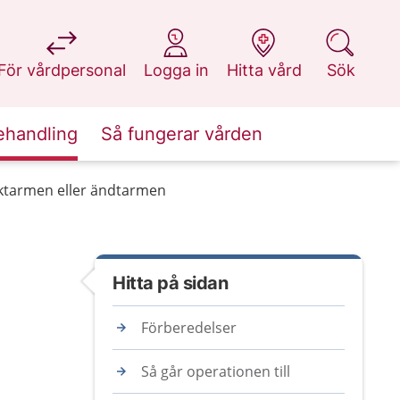
på 1177.se
på 1177.se
på 1177.se
på 1177.se
För vårdpersonal
Logga in
Hitta vård
Sök
ehandling
Så fungerar vården
cktarmen eller ändtarmen
Hitta på sidan
Förberedelser
Så går operationen till