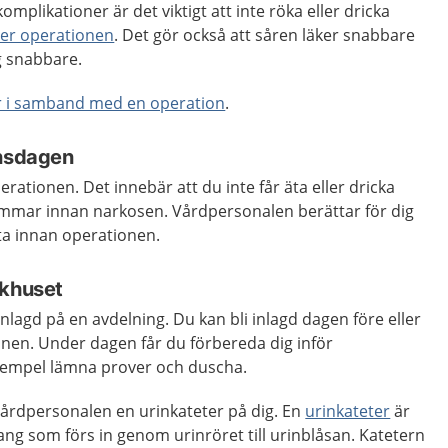
omplikationer är det viktigt att inte röka eller dricka
ter operationen
. Det gör också att såren läker snabbare
ig snabbare.
r i samband med en operation
.
onsdagen
rationen. Det innebär att du inte får äta eller dricka
mmar innan narkosen. Vårdpersonalen berättar för dig
ta innan operationen.
ukhuset
nlagd på en avdelning. Du kan bli inlagd dagen före eller
en. Under dagen får du förbereda dig inför
 exempel lämna prover och duscha.
vårdpersonalen en urinkateter på dig. En
urinkateter
är
lang som förs in genom urinröret till urinblåsan. Katetern