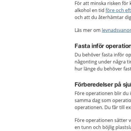
För att minska risken för k
alkohol en tid
före och ef
och att du återhämtar d
Läs mer om
levnadsvano
Fasta inför operati
Du behöver fasta inför ope
någonting under några ti
hur länge du behöver fas
Förberedelser på sj
Före operationen blir du i
samma dag som operation
operationen. Du får till
Före operationen sätter 
en tunn och böjlig plasts