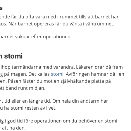
as
ende får du ofta vara med i rummet tills att barnet har
os. När barnet opereras får du vänta i väntrummet.
barnet vaknar efter operationen.
n stomi
sy ihop tarmändarna med varandra. Läkaren drar då fram
 på magen. Det kallas
stomi
. Avföringen hamnar då i en
en. Påsen fäster du mot en självhäftande platta på
ett band runt midjan.
t tid eller en längre tid. Om hela din ändtarm har
 ha stomi resten av livet.
dig i god tid före operationen om du behöver en stomi
 att ha den.