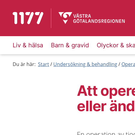
Till startsidan för 1177
Liv & hälsa
Barn & gravid
Olyckor & sk
Du är här:
Start
Undersökning & behandling
Opera
Att oper
eller än
En operation av tj