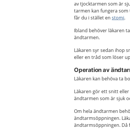
av tjocktarmen som är sju
tarmen kan fungera som ti
får du i stället en
stomi
.
Ibland behöver läkaren t
ändtarmen.
Läkaren syr sedan ihop s
eller en tråd som löser upp
Operation av ändta
Läkaren kan behöva ta bor
Läkaren gör ett snitt ell
ändtarmen som är sjuk o
Om hela ändtarmen behöve
ändtarmsöppningen. Läka
ändtarmsöppningen. Då 