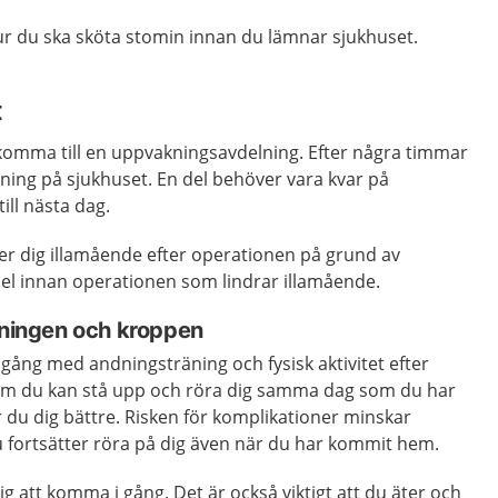
ur du ska sköta stomin innan du lämnar sjukhuset.
t
 komma till en uppvakningsavdelning. Efter några timmar
elning på sjukhuset. En del behöver vara kvar på
ll nästa dag.
ner dig illamående efter operationen på grund av
el innan operationen som lindrar illamående.
ndningen och kroppen
i gång med andningsträning och fysisk aktivitet efter
 om du kan stå upp och röra dig samma dag som du har
 du dig bättre. Risken för komplikationer minskar
 du fortsätter röra på dig även när du har kommit hem.
g att komma i gång. Det är också viktigt att du äter och