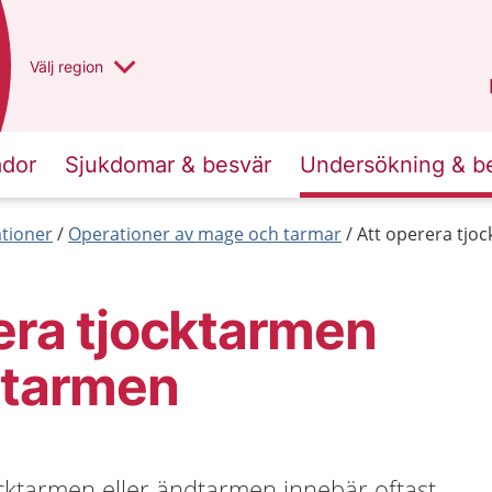
Du har valt region
Välj
en annan
region
Västra Götaland
.
ador
Sjukdomar & besvär
Undersökning & b
tioner
Operationer av mage och tarmar
Att operera tjo
era tjocktarmen
dtarmen
ocktarmen eller ändtarmen innebär oftast