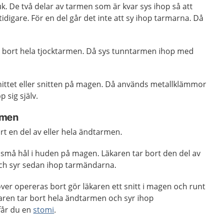
k. De två delar av tarmen som är kvar sys ihop så att
digare. För en del går det inte att sy ihop tarmarna. Då
a bort hela tjocktarmen. Då sys tunntarmen ihop med
nittet eller snitten på magen. Då används metallklämmor
 sig själv.
rmen
t en del av eller hela ändtarmen.
er små hål i huden på magen. Läkaren tar bort den del av
ch syr sedan ihop tarmändarna.
r opereras bort gör läkaren ett snitt i magen och runt
ren tar bort hela ändtarmen och syr ihop
får du en
stomi
.