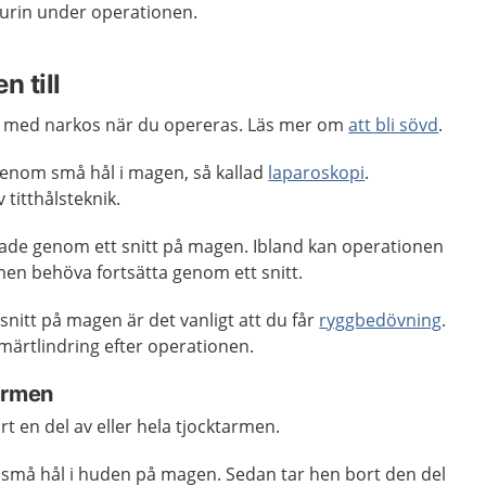
urin under operationen.
n till
 med narkos när du opereras. Läs mer om
att bli sövd
.
 genom små hål i magen, så kallad
laparoskopi
.
 titthålsteknik.
rade genom ett snitt på magen. Ibland kan operationen
men behöva fortsätta genom ett snitt.
snitt på magen är det vanligt att du får
ryggbedövning
.
ärtlindring efter operationen.
armen
t en del av eller hela tjocktarmen.
er små hål i huden på magen. Sedan tar hen bort den del