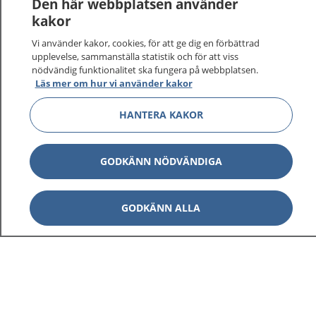
Den här webbplatsen använder
kakor
Vi använder kakor, cookies, för att ge dig en förbättrad
upplevelse, sammanställa statistik och för att viss
nödvändig funktionalitet ska fungera på webbplatsen.
Visa inn
1177 på flera språk
Läs mer om hur vi använder kakor
Visa inn
HANTERA KAKOR
Om 1177
Visa inn
Kontakt
GODKÄNN NÖDVÄNDIGA
GODKÄNN ALLA
Behandling av personuppgifter
Hantering av kakor
Inställningar för kakor