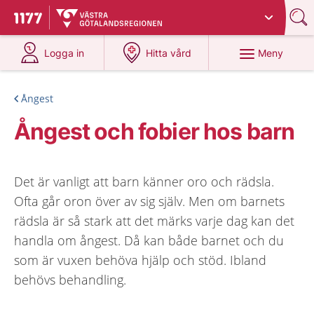
Du har valt region
Västra Götaland
.
Till startsidan för 1177
på 1177.se
på 1177.se
Meny
Logga in
Hitta vård
Ångest
Ångest och fobier hos barn
Det är vanligt att barn känner oro och rädsla.
Ofta går oron över av sig själv. Men om barnets
rädsla är så stark att det märks varje dag kan det
handla om ångest. Då kan både barnet och du
som är vuxen behöva hjälp och stöd. Ibland
behövs behandling.