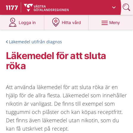
Du har valt region
Västra Götaland
.
Till startsidan för 1177
på 1177.se
på 1177.se
Meny
Logga in
Hitta vård
Läkemedel utifrån diagnos
Läkemedel för att sluta
röka
Att använda läkemedel för att sluta röka är en
hjälp för de allra flesta. Läkemedel som innehåller
nikotin är vanligast. De finns till exempel som
tuggummi och plåster och kan köpas receptfritt.
Det finns även läkemedel utan nikotin, som du
kan få utskrivet på recept.