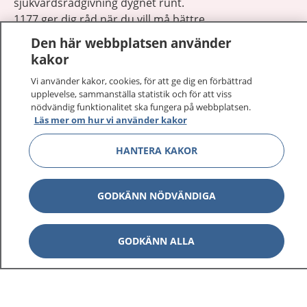
sjukvårdsrådgivning dygnet runt.
1177 ger dig råd när du vill må bättre.
Den här webbplatsen använder
kakor
Vi använder kakor, cookies, för att ge dig en förbättrad
upplevelse, sammanställa statistik och för att viss
Visa inn
nödvändig funktionalitet ska fungera på webbplatsen.
1177 på flera språk
Läs mer om hur vi använder kakor
Visa inn
Om 1177
HANTERA KAKOR
Visa inn
Kontakt
GODKÄNN NÖDVÄNDIGA
Behandling av personuppgifter
GODKÄNN ALLA
Hantering av kakor