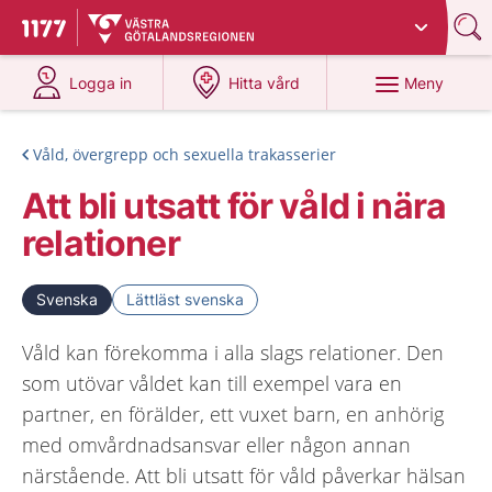
Du har valt region
Västra Götaland
.
Till startsidan för 1177
på 1177.se
på 1177.se
Meny
Logga in
Hitta vård
Våld, övergrepp och sexuella trakasserier
Att bli utsatt för våld i nära
relationer
Svenska
Lättläst svenska
Våld kan förekomma i alla slags relationer. Den
som utövar våldet kan till exempel vara en
partner, en förälder, ett vuxet barn, en anhörig
med omvårdnadsansvar eller någon annan
närstående. Att bli utsatt för våld påverkar hälsan