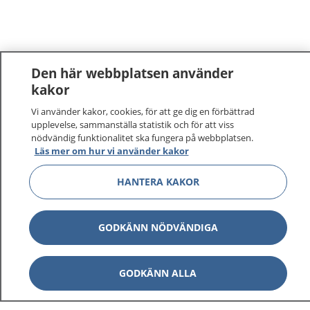
Den här webbplatsen använder
kakor
1177
–
tryggt om din hälsa och vård
Vi använder kakor, cookies, för att ge dig en förbättrad
upplevelse, sammanställa statistik och för att viss
nödvändig funktionalitet ska fungera på webbplatsen.
På 1177.se får du råd om hälsa och information om
Läs mer om hur vi använder kakor
sjukdomar och vilka mottagningar du kan kontakta.
Logga in för att läsa din journal och göra dina
HANTERA KAKOR
vårdärenden. Ring telefonnummer 1177 för
sjukvårdsrådgivning dygnet runt.
GODKÄNN NÖDVÄNDIGA
1177 ger dig råd när du vill må bättre.
GODKÄNN ALLA