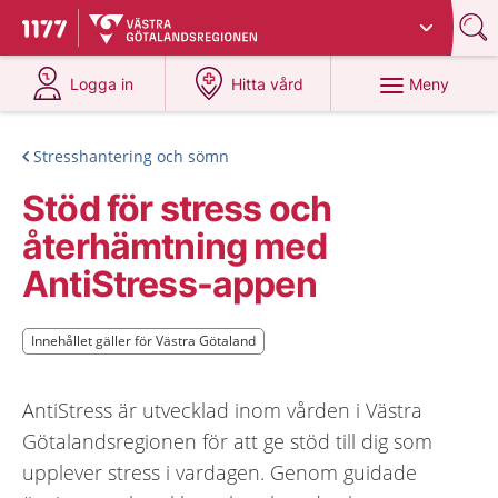
Du har valt region
Västra Götaland
.
Till startsidan för 1177
på 1177.se
på 1177.se
Meny
Logga in
Hitta vård
Stresshantering och sömn
Stöd för stress och
återhämtning med
AntiStress-appen
Innehållet gäller för Västra Götaland
Innehållet gäller för Västra Götaland
AntiStress är utvecklad inom vården i Västra
Götalandsregionen för att ge stöd till dig som
upplever stress i vardagen. Genom guidade