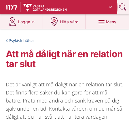
Du har valt region
Västra Götaland
.
Till startsidan för 1177
på 1177.se
på 1177.se
Meny
Logga in
Hitta vård
Psykisk hälsa
Att må dåligt när en relation
tar slut
Det är vanligt att må dåligt när en relation tar slut.
Det finns flera saker du kan göra för att må
bättre. Prata med andra och sänk kraven på dig
själv under en tid. Kontakta vården om du mår så
dåligt att du har svårt att hantera vardagen.