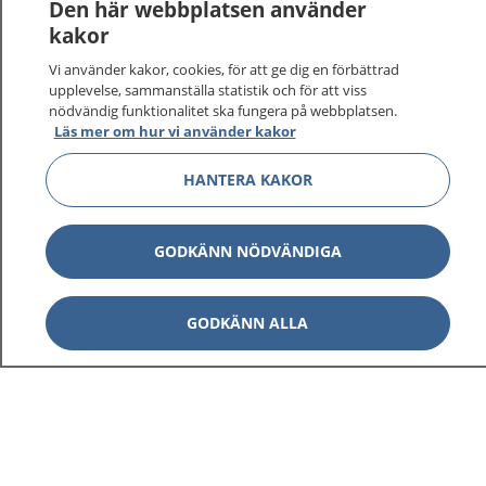
Den här webbplatsen använder
kakor
Vi använder kakor, cookies, för att ge dig en förbättrad
1177
–
tryggt om din hälsa och vård
upplevelse, sammanställa statistik och för att viss
nödvändig funktionalitet ska fungera på webbplatsen.
Läs mer om hur vi använder kakor
På 1177.se får du råd om hälsa och information om
sjukdomar och vilka mottagningar du kan kontakta.
HANTERA KAKOR
Logga in för att läsa din journal och göra dina
vårdärenden. Ring telefonnummer 1177 för
sjukvårdsrådgivning dygnet runt.
GODKÄNN NÖDVÄNDIGA
1177 ger dig råd när du vill må bättre.
GODKÄNN ALLA
Visa inn
1177 på flera språk
Visa inn
Om 1177