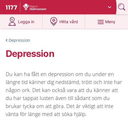
Du har valt region
Västmanland
.
Till startsidan för 1177
på 1177.se
på 1177.se
Meny
Logga in
Hitta vård
Depression
Depression
Du kan ha fått en depression om du under en
längre tid känner dig nedstämd, trött och inte har
någon ork. Det kan också vara att du känner att
du har tappat lusten även till sådant som du
brukar tycka om att göra. Det är viktigt att inte
vänta för länge med att söka hjälp.