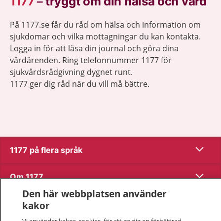
1177
–
tryggt om din hälsa och vård
På 1177.se får du råd om hälsa och information om
sjukdomar och vilka mottagningar du kan kontakta.
Logga in för att läsa din journal och göra dina
vårdärenden. Ring telefonnummer 1177 för
sjukvårdsrådgivning dygnet runt.
1177 ger dig råd när du vill må bättre.
Visa inn
1177 på flera språk
Visa inn
Om 1177
Den här webbplatsen använder
Visa inn
Kontakt
kakor