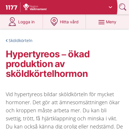
Du har valt region
Västmanland
.
Till startsidan för 1177
på 1177.se
på 1177.se
Meny
Logga in
Hitta vård
Sköldkörteln
Hypertyreos – ökad
produktion av
sköldkörtelhormon
Vid hypertyreos bildar sköldkörteln för mycket
hormoner. Det gör att ämnesomsättningen ökar
och kroppen måste arbeta mer. Du kan bli
svettig, trött, få hjärtklappning och minska i vikt.
Du kan också känna dig orolig eller nedstämd. De