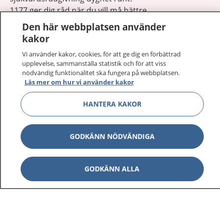
1177 ger dig råd när du vill må bättre.
Den här webbplatsen använder
kakor
Vi använder kakor, cookies, för att ge dig en förbättrad
upplevelse, sammanställa statistik och för att viss
Visa inn
nödvändig funktionalitet ska fungera på webbplatsen.
1177 på flera språk
Läs mer om hur vi använder kakor
Visa inn
Om 1177
HANTERA KAKOR
Visa inn
Kontakt
GODKÄNN NÖDVÄNDIGA
Behandling av personuppgifter
GODKÄNN ALLA
Hantering av kakor
Inställningar för kakor