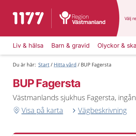
Till startsidan för 1177
Du ha
Välj
e
r
Liv & hälsa
Barn & gravid
Olyckor & sk
Du är här:
Start
Hitta vård
BUP Fagersta
BUP Fagersta
Västmanlands sjukhus Fagersta, ingång
Visa på karta
Vägbeskrivning