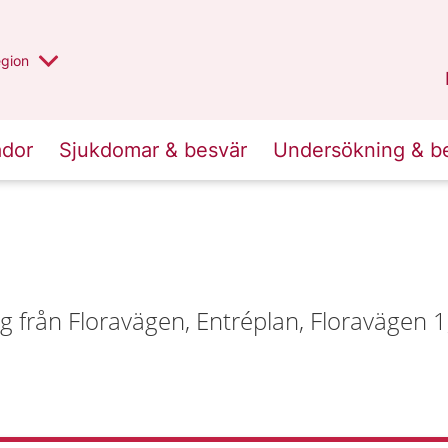
r valt region
n annan
egion
Västmanland
.
ador
Sjukdomar & besvär
Undersökning & b
 från Floravägen, Entréplan, Floravägen 1