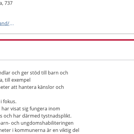
a, 737
https://www.1177.se/vastmanland/bup-fagersta
lar och ger stöd till barn och
, till exempel
eter att hantera känslor och
 fokus.
har visat sig fungera inom
ss och har därmed tystnadsplikt.
arn- och ungdomshabiliteringen
nheter i kommunerna är en viktig del