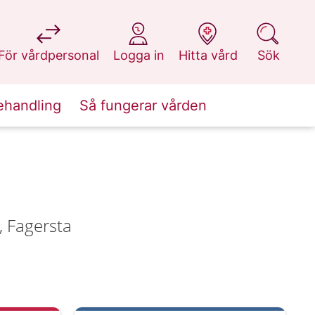
på 1177.se
på 1177.se
på 1177.se
på 1177.se
För vårdpersonal
Logga in
Hitta vård
Sök
ehandling
Så fungerar vården
, Fagersta