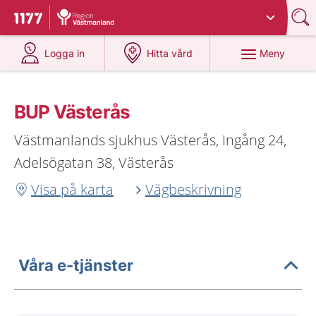
Du har valt region
Västmanland
.
Till startsidan för 1177
på 1177.se
på 1177.se
Meny
Logga in
Hitta vård
BUP Västerås
Västmanlands sjukhus Västerås, Ingång 24,
Adelsögatan 38, Västerås
Visa på karta
Vägbeskrivning
Våra e-tjänster