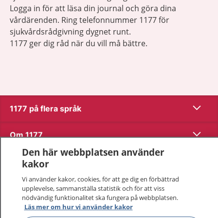
Logga in för att läsa din journal och göra dina
vårdärenden. Ring telefonnummer 1177 för
sjukvårdsrådgivning dygnet runt.
1177 ger dig råd när du vill må bättre.
Visa inn
1177 på flera språk
Visa inn
Om 1177
Den här webbplatsen använder
Visa inn
Kontakt
kakor
Vi använder kakor, cookies, för att ge dig en förbättrad
upplevelse, sammanställa statistik och för att viss
Behandling av personuppgifter
nödvändig funktionalitet ska fungera på webbplatsen.
Läs mer om hur vi använder kakor