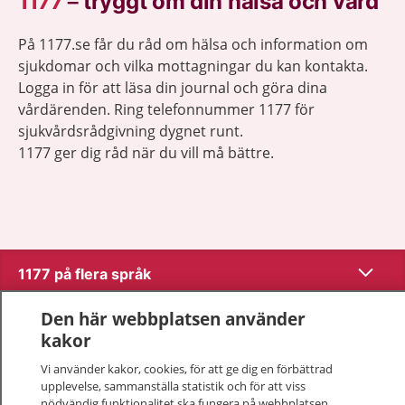
1177
–
tryggt om din hälsa och vård
På 1177.se får du råd om hälsa och information om
sjukdomar och vilka mottagningar du kan kontakta.
Logga in för att läsa din journal och göra dina
vårdärenden. Ring telefonnummer 1177 för
sjukvårdsrådgivning dygnet runt.
1177 ger dig råd när du vill må bättre.
Visa inn
1177 på flera språk
Visa inn
Den här webbplatsen använder
Om 1177
kakor
Visa inn
Vi använder kakor, cookies, för att ge dig en förbättrad
Kontakt
upplevelse, sammanställa statistik och för att viss
nödvändig funktionalitet ska fungera på webbplatsen.