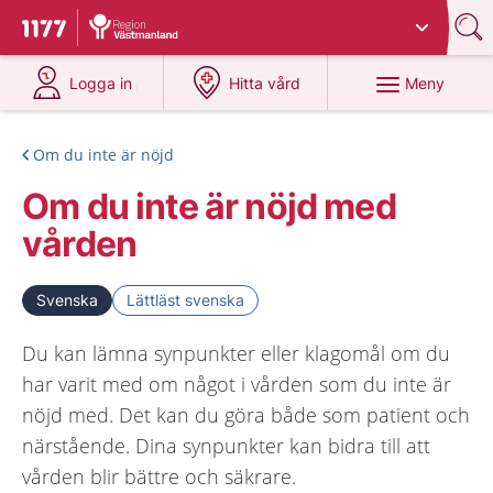
Du har valt region
Västmanland
.
Till startsidan för 1177
på 1177.se
på 1177.se
Meny
Logga in
Hitta vård
Om du inte är nöjd
Om du inte är nöjd med
vården
Svenska
Lättläst svenska
Du kan lämna synpunkter eller klagomål om du
har varit med om något i vården som du inte är
nöjd med. Det kan du göra både som patient och
närstående. Dina synpunkter kan bidra till att
vården blir bättre och säkrare.