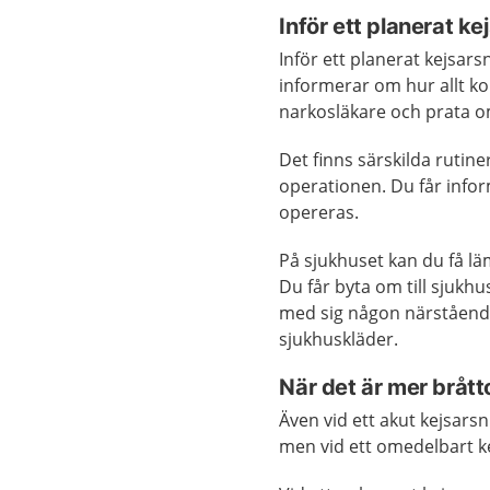
Inför ett planerat ke
Inför ett planerat kejsar
informerar om hur allt kom
narkosläkare och prata 
Det finns särskilda rutine
operationen. Du får infor
opereras.
På sjukhuset kan du få lä
Du får byta om till sjukh
med sig någon närstående
sjukhuskläder.
När det är mer bråt
Även vid ett akut kejsarsn
men vid ett omedelbart kej