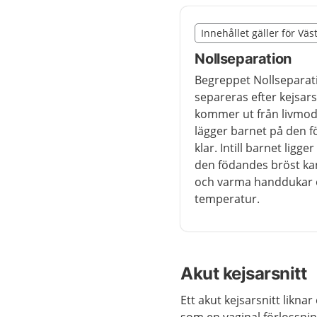
Slut på det regionala t
Innehållet gäller för Vä
Nedan innehåll gäller 
Nollseparation
Begreppet Nollseparatio
separeras efter kejsars
kommer ut från livmo
lägger barnet på den fö
klar. Intill barnet lig
den födandes bröst ka
och varma handdukar o
temperatur.
Akut kejsarsnitt
Ett akut kejsarsnitt liknar
som en vaginal förlossnin