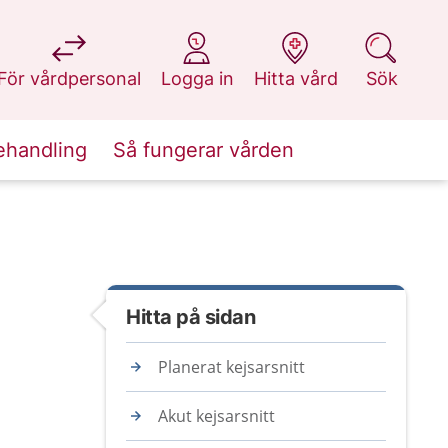
på 1177.se
på 1177.se
på 1177.se
på 1177.se
För vårdpersonal
Logga in
Hitta vård
Sök
ehandling
Så fungerar vården
Hitta på sidan
Planerat kejsarsnitt
Akut kejsarsnitt