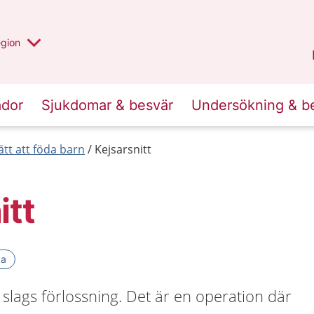
r valt region
n annan
egion
Västmanland
.
ador
Sjukdomar & besvär
Undersökning & b
ätt att föda barn
Kejsarsnitt
itt
ka
n slags förlossning. Det är en operation där