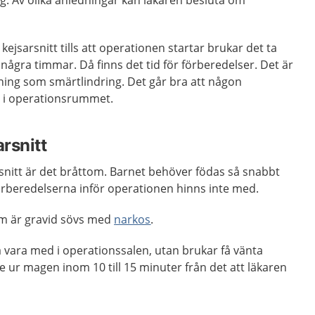
ejsarsnitt tills att operationen startar brukar det ta
ågra timmar. Då finns det tid för förberedelser. Det är
ing som smärtlindring. Det går bra att någon
 i operationsrummet.
rsnitt
snitt är det bråttom. Barnet behöver födas så snabbt
örberedelserna inför operationen hinns inte med.
som är gravid sövs med
narkos
.
 vara med i operationssalen, utan brukar få vänta
te ur magen inom 10 till 15 minuter från det att läkaren