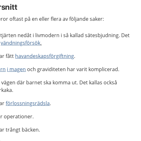
rsnitt
ror oftast på en eller flera av följande saker:
tjärten nedåt i livmodern i så kallad sätesbjudning. Det
d
vändningsförsök
.
ar fått
havandeskapsförgiftning
.
a
rn
i
magen
och graviditeten har varit komplicerad.
i vägen där barnet ska komma ut. Det kallas också
rkaka.
har
förlossningsrädsla
.
er operationer.
ar trångt bäcken.