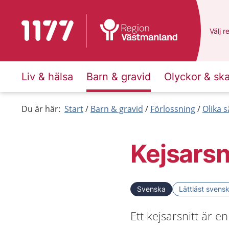
Till startsidan för 1177
Du ha
Välj
e
r
Liv & hälsa
Barn & gravid
Olyckor & sk
Du är här:
Start
Barn & gravid
Förlossning
Olika s
Kejsarsn
Svenska
Lättläst svens
Ett kejsarsnitt är e