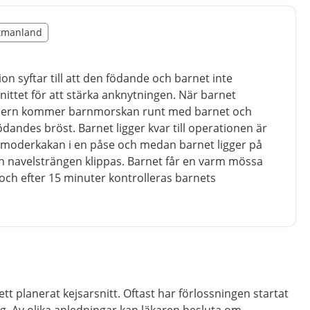
illägget från region Västmanland
stmanland
region Västmanland
n syftar till att den födande och barnet inte
nittet för att stärka anknytningen. När barnet
dern kommer barnmorskan runt med barnet och
dandes bröst. Barnet ligger kvar till operationen är
ger moderkakan i en påse och medan barnet ligger på
n navelsträngen klippas. Barnet får en varm mössa
ch efter 15 minuter kontrolleras barnets
 ett planerat kejsarsnitt. Oftast har förlossningen startat
g. Av olika anledningar kan läkaren besluta om