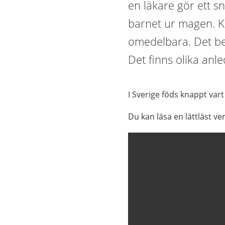
en läkare gör ett sn
barnet ur magen. Ke
omedelbara. Det ber
Det finns olika anled
I Sverige föds knappt var
Du kan läsa en lättläst ve