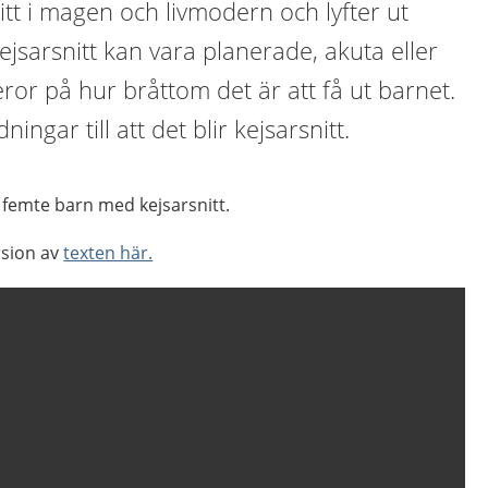
itt i magen och livmodern och lyfter ut
jsarsnitt kan vara planerade, akuta eller
or på hur bråttom det är att få ut barnet.
ningar till att det blir kejsarsnitt.
t femte barn med kejsarsnitt.
rsion av
texten här.