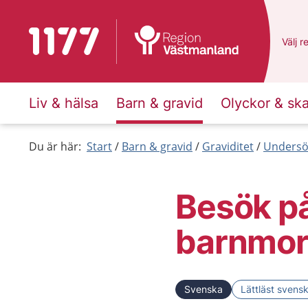
Till startsidan för 1177
Du ha
Välj
e
r
Liv & hälsa
Barn & gravid
Olyckor & sk
Du är här:
Start
Barn & gravid
Graviditet
Undersök
Besök p
barnmor
Svenska
Lättläst svens