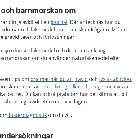
du och barnmorskan om
r din graviditet i en
journal
. Där antecknas hur du
 sjukdomar och läkemedel. Barnmorskan frågar också om
re graviditeter och förlossningar.
a sjukdomar, läkemedel och dina tankar kring
r barnmorskan om du använder naturläkemedel eller
även tips om
bra mat när du är gravid
och
fysisk aktivitet
nmorskan berättar om
rökning,
alkohol
,
droger
och vissa
a fostret. Du kan också prata om hur det känns att bli
kombinera graviditeten med vardagen.
n om
fosterdiagnostik
om du vill.
 undersökningar