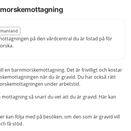
nmorskemottagning
illägget från region Västmanland
stmanland
region Västmanland
ttagningen på den vårdcentral du är listad på för
orska.
ill en barnmorskemottagning. Det är frivilligt och kostar
skemottagningen när du är gravid. Du har också rätt
rnmorskemottagningen under arbetstid.
n mottagning så snart du vet att du är gravid. Här kan
er kan följa med på besöken, om den som är gravid vill
och få stöd.