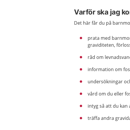
Varför ska jag 
Det här får du på barnm
prata med barnmors
graviditeten, förlo
råd om levnadsvan
information om fos
undersökningar oc
vård om du eller fo
intyg så att du ka
träffa andra gravi