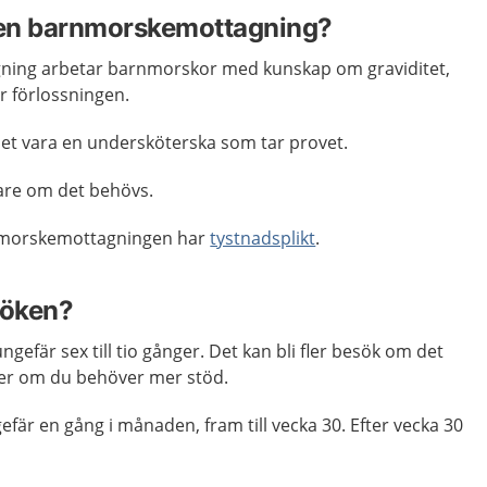
å en barnmorskemottagning?
ing arbetar barnmorskor med kunskap om graviditet,
er förlossningen.
et vara en undersköterska som tar provet.
kare om det behövs.
rnmorskemottagningen har
tystnadsplikt
.
söken?
gefär sex till tio gånger. Det kan bli fler besök om det
eller om du behöver mer stöd.
efär en gång i månaden, fram till vecka 30. Efter vecka 30