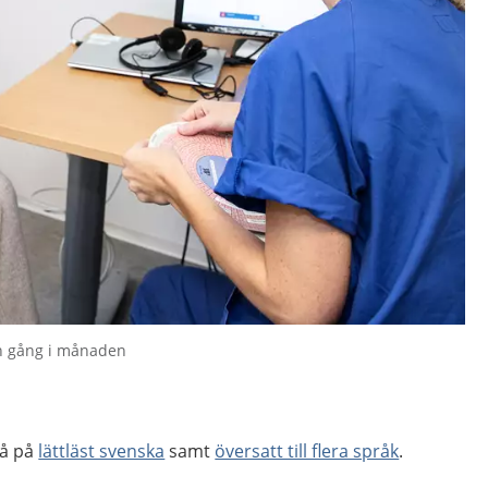
n gång i månaden
så på
lättläst svenska
samt
översatt till flera språk
.