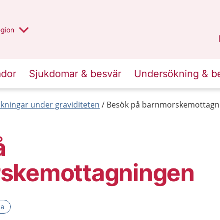
r valt region
n annan
egion
Västmanland
.
ador
Sjukdomar & besvär
Undersökning & b
ningar under graviditeten
Besök på barnmorskemottagn
å
skemottagningen
ka