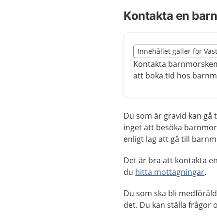
Kontakta en bar
Slut på det regionala t
Innehållet gäller för Vä
Nedan innehåll gäller 
Kontakta barnmorskemo
att boka tid hos barnm
Du som är gravid kan gå t
inget att besöka barnmor
enligt lag att gå till ba
Det är bra att kontakta e
du
hitta mottagningar
.
Du som ska bli medföräld
det. Du kan ställa frågor 