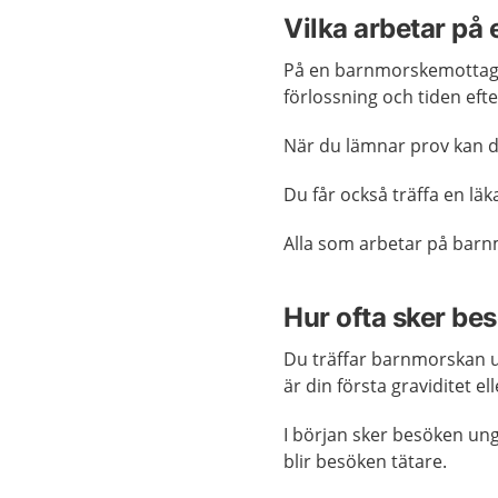
Vilka arbetar p
På en barnmorskemottagn
förlossning och tiden eft
När du lämnar prov kan d
Du får också träffa en lä
Alla som arbetar på ba
Hur ofta sker be
Du träffar barnmorskan un
är din första graviditet 
I början sker besöken ung
blir besöken tätare.