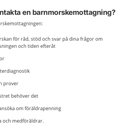
kontakta en barnmorskemottagning?
orskemottagningen:
kan för råd, stöd och svar på dina frågor om
ssningen och tiden efteråt
or
terdiagnostik
h prover
stret behöver det
n ansöka om föräldrapenning
da och medföräldrar.