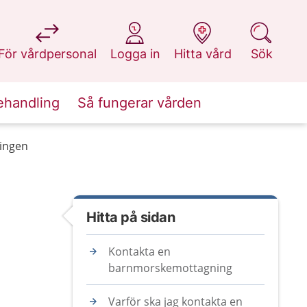
på 1177.se
på 1177.se
på 1177.se
på 1177.se
För vårdpersonal
Logga in
Hitta vård
Sök
ehandling
Så fungerar vården
ingen
Hitta på sidan
Kontakta en
barnmorskemottagning
Varför ska jag kontakta en