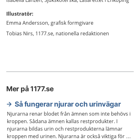
Isabella
Lanzén,
Sjuksköterska,
Lasarettet i Enköping
Illustratör
:
Emma
Andersson,
grafisk formgivare
Tobias
Nirs,
1177.se, nationella redaktionen
Mer på 1177.se
Så fungerar njurar och urinvägar
Njurarna renar blodet från ämnen som inte behövs i
kroppen. Sådana ämnen kallas restprodukter. I
njurarna bildas urin och restprodukterna lämnar
kroppen med urinen. Njurarna är också viktiga för att