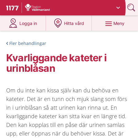
Du har valt region
Västmanland
.
Till startsidan för 1177
på 1177.se
på 1177.se
Meny
Logga in
Hitta vård
Fler behandlingar
Kvarliggande kateter i
urinblåsan
Om du inte kan kissa själv kan du behöva en
kateter. Det är en tunn och mjuk slang som förs
in i urinblåsan så att urinen kan rinna ut. En
kvarliggande kateter kan sitta kvar en längre tid.
Den kan kopplas till en påse där urinen samlas
upp, eller öppnas när du behöver kissa. Det är