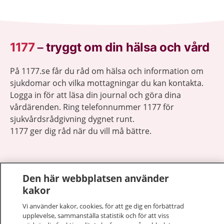
1177
–
tryggt om din hälsa och vård
På 1177.se får du råd om hälsa och information om
sjukdomar och vilka mottagningar du kan kontakta.
Logga in för att läsa din journal och göra dina
vårdärenden. Ring telefonnummer 1177 för
sjukvårdsrådgivning dygnet runt.
1177 ger dig råd när du vill må bättre.
Den här webbplatsen använder
kakor
Visa inn
1177 på flera språk
Vi använder kakor, cookies, för att ge dig en förbättrad
upplevelse, sammanställa statistik och för att viss
Visa inn