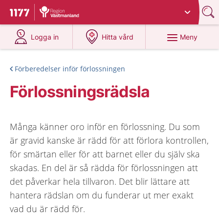
Du har valt region
Västmanland
.
Till startsidan för 1177
på 1177.se
på 1177.se
Meny
Logga in
Hitta vård
Förberedelser inför förlossningen
Förlossningsrädsla
Många känner oro inför en förlossning. Du som
är gravid kanske är rädd för att förlora kontrollen,
för smärtan eller för att barnet eller du själv ska
skadas. En del är så rädda för förlossningen att
det påverkar hela tillvaron. Det blir lättare att
hantera rädslan om du funderar ut mer exakt
vad du är rädd för.