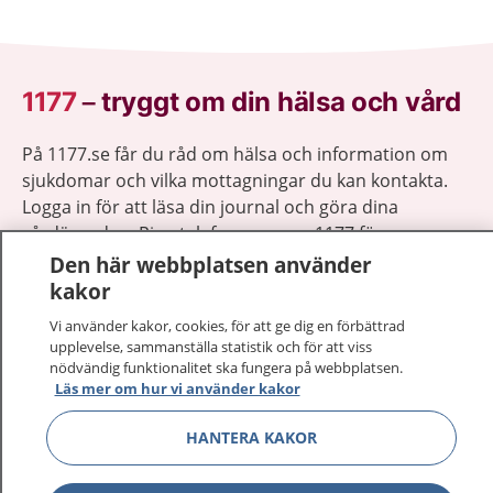
1177
–
tryggt om din hälsa och vård
På 1177.se får du råd om hälsa och information om
sjukdomar och vilka mottagningar du kan kontakta.
Logga in för att läsa din journal och göra dina
vårdärenden. Ring telefonnummer 1177 för
sjukvårdsrådgivning dygnet runt.
Den här webbplatsen använder
1177 ger dig råd när du vill må bättre.
kakor
Vi använder kakor, cookies, för att ge dig en förbättrad
upplevelse, sammanställa statistik och för att viss
nödvändig funktionalitet ska fungera på webbplatsen.
Läs mer om hur vi använder kakor
Visa inn
1177 på flera språk
HANTERA KAKOR
Visa inn
Om 1177