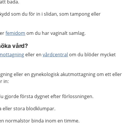
 att bada.
ydd som du för in i slidan, som tampong eller
ler
femidom
om du har vaginalt samlag.
söka vård?
mottagning
eller en
vårdcentral
om du blöder mycket
gning eller en gynekologisk akutmottagning om ett eller
 in:
u gjorde första dygnet efter förlossningen.
eller stora blodklumpar.
en normalstor binda inom en timme.