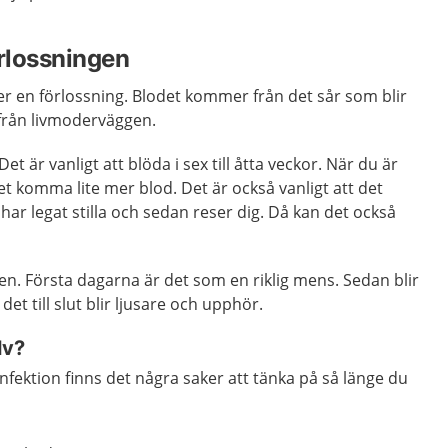
örlossningen
ter en förlossning. Blodet kommer från det sår som blir
från livmoderväggen.
et är vanligt att blöda i sex till åtta veckor. När du är
et komma lite mer blod. Det är också vanligt att det
r legat stilla och sedan reser dig. Då kan det också
n. Första dagarna är det som en riklig mens. Sedan blir
et till slut blir ljusare och upphör.
lv?
infektion finns det några saker att tänka på så länge du