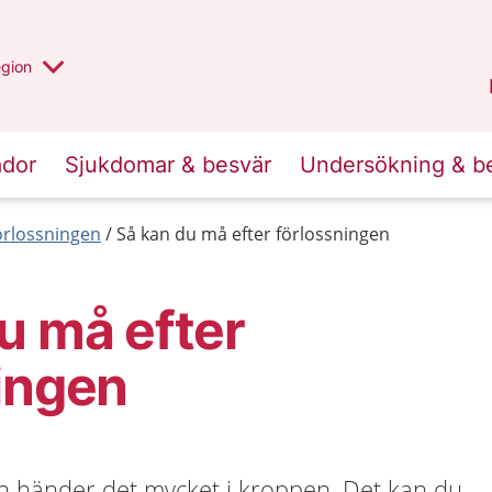
r valt region
n annan
egion
Västmanland
.
ador
Sjukdomar & besvär
Undersökning & b
förlossningen
Så kan du må efter förlossningen
u må efter
ingen
rn händer det mycket i kroppen. Det kan du