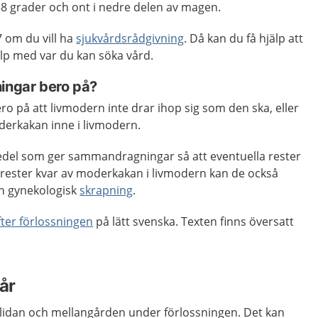
38 grader och ont i nedre delen av magen.
 om du vill ha
sjukvårdsrådgivning
. Då kan du få hjälp att
p med var du kan söka vård.
ningar bero på?
ro på att livmodern inte drar ihop sig som den ska, eller
oderkakan inne i livmodern.
del som ger sammandragningar så att eventuella rester
rester kvar av moderkakan i livmodern kan de också
n gynekologisk
skrapning
.
fter förlossningen
på lätt svenska. Texten finns översatt
år
 i slidan och mellangården under förlossningen. Det kan