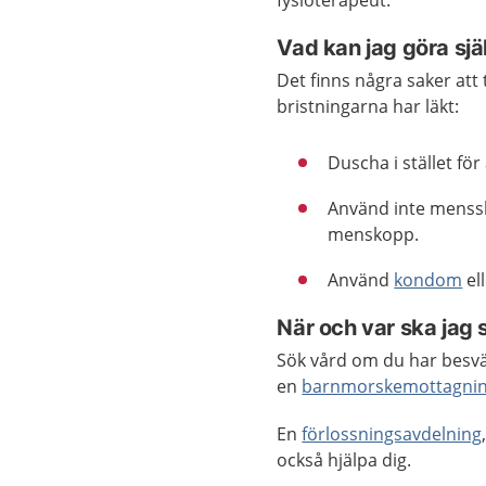
fysioterapeut.
Vad kan jag göra sjä
Det finns några saker att 
bristningarna har läkt:
Duscha i stället för
Använd inte menssk
menskopp.
Använd
kondom
el
När och var ska jag 
Sök vård om du har besvär
en
barnmorskemottagni
En
förlossningsavdelning
också hjälpa dig.