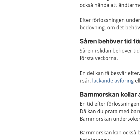
också hända att ändtarme
Efter förlossningen under
bedövning, om det behövs
Såren behöver tid för
Såren i slidan behöver tid
första veckorna.
En del kan få besvär efter
i sår,
läckande avföring
el
Barnmorskan kollar a
En tid efter förlossninge
Då kan du prata med barn
Barnmorskan undersöker 
Barnmorskan kan också b