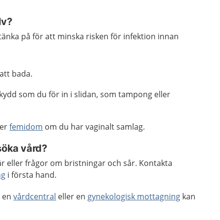
lv?
tänka på för att minska risken för infektion innan
 att bada.
ydd som du för in i slidan, som tampong eller
ler
femidom
om du har vaginalt samlag.
söka vård?
 eller frågor om bristningar och sår. Kontakta
ng
i första hand.
, en
vårdcentral
eller en
gynekologisk mottagning
kan