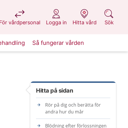
på 1177.se
på 1177.se
på 1177.se
på 1177.se
För vårdpersonal
Logga in
Hitta vård
Sök
ehandling
Så fungerar vården
Hitta på sidan
Rör på dig och berätta för
andra hur du mår
Blödning efter förlossningen