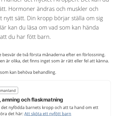
sätt. Hormoner ändras och muskler och
t nytt sätt. Din kropp börjar ställa om sig
. Här kan du läsa om vad som kan hända
tt du har fött barn.
are besvär de två första månaderna efter en förlossning.
är olika, det finns inget som är rätt eller fel att känna.
r som kan behöva behandling.
illägget från region Västmanland
stmanland
region Västmanland
, amning och flaskmatning
 det nyfödda barnets kropp och att ta hand om ett
göra det här:
Att sköta ett nyfött barn