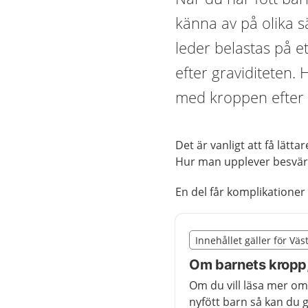
känna av på olika 
leder belastas på et
efter graviditeten
med kroppen efter a
Det är vanligt att få lätt
Hur man upplever besvären 
En del får komplikatione
Slut på det regionala t
Innehållet gäller för Vä
Nedan innehåll gäller 
Om barnets kropp
Om du vill läsa mer om
nyfött barn så kan du 