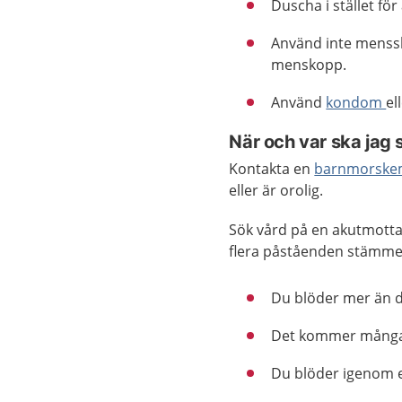
Duscha i stället för
Använd inte menssk
menskopp.
Använd
kondom
el
När och var ska jag 
Kontakta en
barnmorske
eller är orolig.
Sök vård på en akutmotta
flera påståenden stämmer
Du blöder mer än d
Det kommer många 
Du blöder igenom 