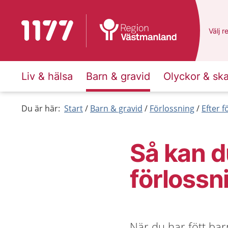
Till startsidan för 1177
Du ha
Välj
e
r
Liv & hälsa
Barn & gravid
Olyckor & sk
Du är här:
Start
Barn & gravid
Förlossning
Efter 
Så kan d
förlossn
När du har fött ba